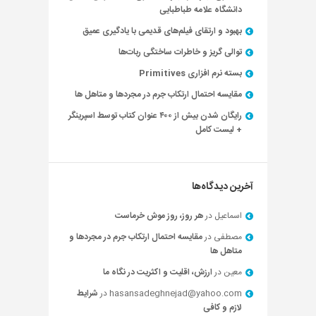
دانشگاه علامه طباطبایی
بهبود و ارتقای فیلم‌های قدیمی با یادگیری عمیق
توالی گریز و خاطرات ساختگی ربات‌ها
بسته نرم افزاری Primitives
مقایسه احتمال ارتکاب جرم در مجردها و متاهل ها
رایگان شدن بیش از ۴۰۰ عنوان کتاب توسط اسپرینگر
+ لیست کامل
آخرین دیدگاه‌ها
اسماعیل
در
هر روز، روز موش خرماست
مصطفی
در
مقایسه احتمال ارتکاب جرم در مجردها و
متاهل ها
معین
در
ارزش، اقلیت و اکثریت در نگاه ما
hasansadeghnejad@yahoo.com
در
شرایط
لازم و کافی