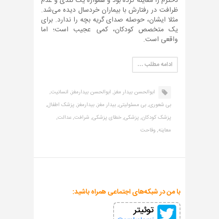
دخترم را معاینه کرده بود و همواره یک تندی و عدم
ظرافت در رفتارش با بیماران خردسال دیده می‌شد.
مثلا ایشان، حوصله صدای گریه بچه را ندارد. برای
یک متخصص کودکان، کمی عجیب است؛ اما
واقعی است.
ادامه مطلب …
ابوالحسن بیدار مغز,
ابوالحسن بیدارمغز,
انسانیت,
بی شعوری,
بی مسئولیتی,
بیدار مغز,
بیدارمغز,
پزشک اطفال,
پزشک کودکان,
پزشکی,
خطای پزشکی,
شرافت,
عدالت,
معاینه,
وقاحت
با من در شبکه‌های اجتماعی همراه باشید: