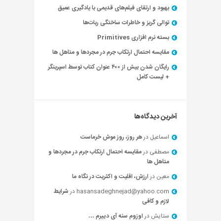
بهبود و ارتقای فیلم‌های قدیمی با یادگیری عمیق
توالی گریز و خاطرات ساختگی ربات‌ها
بسته نرم افزاری Primitives
مقایسه احتمال ارتکاب جرم در مجردها و متاهل ها
رایگان شدن بیش از ۴۰۰ عنوان کتاب توسط اسپرینگر
+ لیست کامل
آخرین دیدگاه‌ها
اسماعیل
در
هر روز، روز موش خرماست
مصطفی
در
مقایسه احتمال ارتکاب جرم در مجردها و
متاهل ها
معین
در
ارزش، اقلیت و اکثریت در نگاه ما
hasansadeghnejad@yahoo.com
در
شرایط
لازم و کافی
ستایش
در
اوزوم سنه آی دییرم …