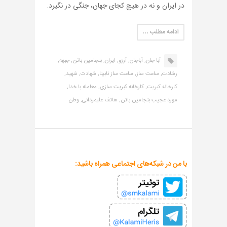
در ایران و نه در هیچ کجای جهان، جنگی در نگیرد.
ادامه مطلب …
آبا جان,
آباجان,
آرزو,
ایران,
بنجامین باتن,
جبهه,
رشادت,
ساعت ساز,
ساعت ساز نابینا,
شهادت,
شهید,
کارخانه کبریت,
کارخانه کبریت سازی,
معامله با خدا,
مورد عجیب بنجامین باتن,
هاتف علیمردانی,
وطن
با من در شبکه‌های اجتماعی همراه باشید: