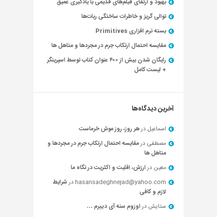
بهبود و ارتقای فیلم‌های قدیمی با یادگیری عمیق
توالی گریز و خاطرات ساختگی ربات‌ها
بسته نرم افزاری Primitives
مقایسه احتمال ارتکاب جرم در مجردها و متاهل ها
رایگان شدن بیش از ۴۰۰ عنوان کتاب توسط اسپرینگر
+ لیست کامل
آخرین دیدگاه‌ها
اسماعیل
در
هر روز، روز موش خرماست
مصطفی
در
مقایسه احتمال ارتکاب جرم در مجردها و
متاهل ها
معین
در
ارزش، اقلیت و اکثریت در نگاه ما
hasansadeghnejad@yahoo.com
در
شرایط
لازم و کافی
ستایش
در
اوزوم سنه آی دییرم …