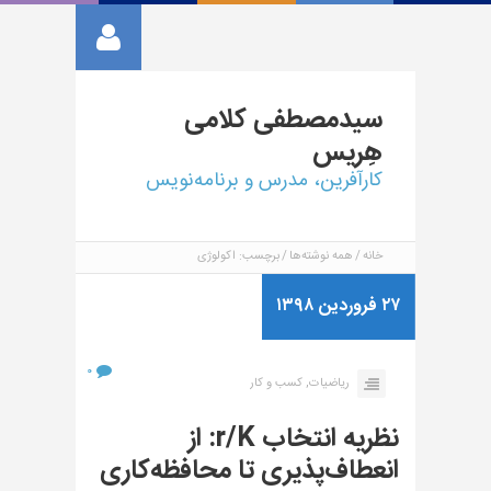
سیدمصطفی
کلامی
هِریس
کارآفرین، مدرس و برنامه‌نویس
خانه
همه نوشته‌ها
برچسب: اکولوژی
۲۷ فروردین ۱۳۹۸
۰
ریاضیات,
کسب و کار
نظریه انتخاب r/K: از
انعطاف‌پذیری تا محافظه‌کاری