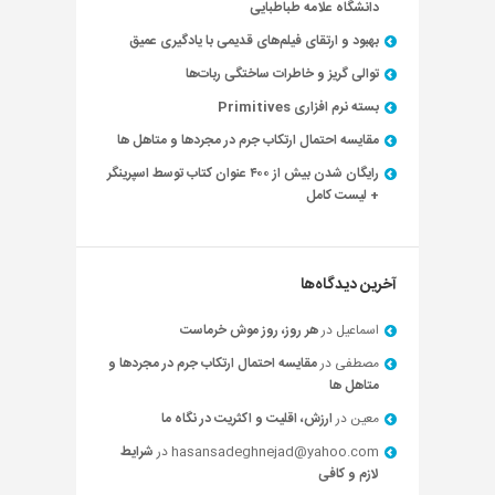
دانشگاه علامه طباطبایی
بهبود و ارتقای فیلم‌های قدیمی با یادگیری عمیق
توالی گریز و خاطرات ساختگی ربات‌ها
بسته نرم افزاری Primitives
مقایسه احتمال ارتکاب جرم در مجردها و متاهل ها
رایگان شدن بیش از ۴۰۰ عنوان کتاب توسط اسپرینگر
+ لیست کامل
آخرین دیدگاه‌ها
اسماعیل
در
هر روز، روز موش خرماست
مصطفی
در
مقایسه احتمال ارتکاب جرم در مجردها و
متاهل ها
معین
در
ارزش، اقلیت و اکثریت در نگاه ما
hasansadeghnejad@yahoo.com
در
شرایط
لازم و کافی