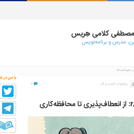
مصطفی
کلامی هِریس
ین، مدرس و برنامه‌نویس
ب هوشمندانه
با من در ش
۰
ریاضیات,
کسب و کار