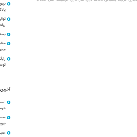
تجاری,
ظرفیت پشتیبانی,
محافظه‌کاری,
مدل سازی اکوسیستم,
نظریه انتخاب
بهبو
یادگ
توال
ربات
بسته ن
مقای
مجرد
توسط
آخرین 
اسما
خرم
مصط
جرم 
معی