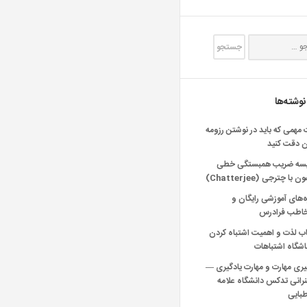
نوشته‌ها
 مهمی که باید در نوشتن رزومه
ن دقت کنید
یسه ضریب همبستگی خطی
 با چترجی (Chatterjee)
‌های آموزشی رایگان و
خاطب فرادرس
اب لذت و اهمیت اشتباه کردن
شگاه اشتباهات
یری مهارت و مهارت یادگیری —
انی تدکس دانشگاه علامه
بایی