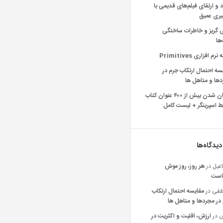
د و ارتقای فیلم‌های قدیمی با
یری عمیق
ی گریز و خاطرات ساختگی
‌ها
رم افزاری Primitives
سه احتمال ارتکاب جرم در
ها و متاهل ها
رایگان شدن بیش از ۴۰۰ عنوان کتاب
 اسپرینگر + لیست کامل
دیدگاه‌ها
عیل
در
هر روز، روز موش
است
فی
در
مقایسه احتمال ارتکاب
در مجردها و متاهل ها
ن
در
ارزش، اقلیت و اکثریت در