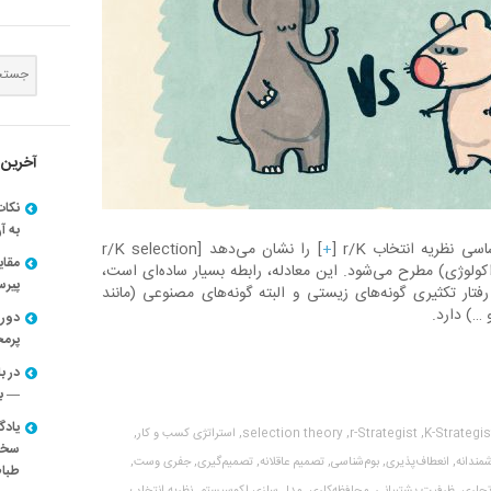
آخرین 
نکات
به آ
ی نظریه انتخاب r/K [
+
] را نشان می‌دهد [r/K selection
مقا
سی (اکولوژی) مطرح می‌شود. این معادله، رابطه بسیار ساده‌ای است،
پیرسون
فتار تکثیری گونه‌های زیستی و البته گونه‌های مصنوعی (مانند
 …) دارد.
دوره
پرم
در ب
— با
یادگ
K-Strategist
r-Strategist,
selection theory,
استراتژی کسب و کار,
سخنر
مندانه,
انعطاف‌پذیری,
بوم‌شناسی,
تصمیم عاقلانه,
تصمیم‌گیری,
جفری وست,
طباط