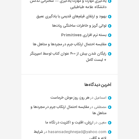
یادگیری مهارت و مهارت یادگیری — سخنرانی تدکس
دانشگاه علامه طباطبایی
بهبود و ارتقای فیلم‌های قدیمی با یادگیری عمیق
توالی گریز و خاطرات ساختگی ربات‌ها
بسته نرم افزاری Primitives
مقایسه احتمال ارتکاب جرم در مجردها و متاهل ها
رایگان شدن بیش از ۴۰۰ عنوان کتاب توسط اسپرینگر
+ لیست کامل
آخرین دیدگاه‌ها
اسماعیل
در
هر روز، روز موش خرماست
مصطفی
در
مقایسه احتمال ارتکاب جرم در مجردها و
متاهل ها
معین
در
ارزش، اقلیت و اکثریت در نگاه ما
hasansadeghnejad@yahoo.com
در
شرایط
لازم و کافی