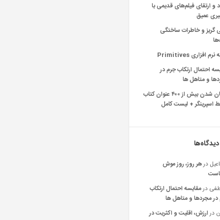
د و ارتقای فیلم‌های قدیمی با
یری عمیق
ی گریز و خاطرات ساختگی
‌ها
رم افزاری Primitives
سه احتمال ارتکاب جرم در
ها و متاهل ها
رایگان شدن بیش از ۴۰۰ عنوان کتاب
 اسپرینگر + لیست کامل
دیدگاه‌ها
عیل
در
هر روز، روز موش
است
فی
در
مقایسه احتمال ارتکاب
در مجردها و متاهل ها
ن
در
ارزش، اقلیت و اکثریت در