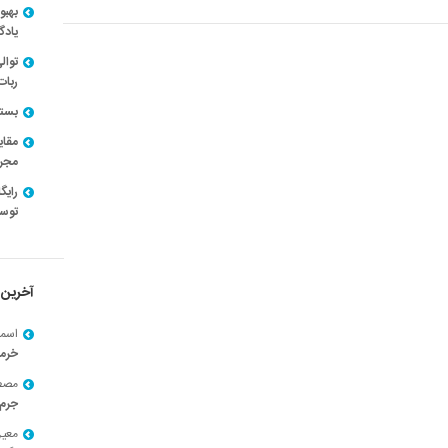
بهبو
یادگ
توال
ربات
بسته ن
مقای
مجرد
توسط
آخرین 
اسما
خرم
مصط
جرم 
معی