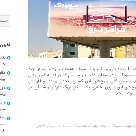
آخرین 
نکات
به آ
ه را پیاده طی می‌کنم و از میدان هفت تیر رد می‌شوم. چند
مقا
سامسونگ را در میدان هفت تیر می‌بینم که در ادامه کمپین‌های
پیرسون
. مضمون کلی طرح‌های این کمپین، تحقق رویاها و افزایش
ح‌های این کمپین تبلیغی، یک اشکال بزرگ دارد و ریشه آن، در
دوره
 حسرت است.
پرم
در ب
— با
یادگ
سخنر
غ,
تبلیغ سامسونگ,
تبلیغات,
تبلیغات سامسونگ,
حسرت,
سامسونگ,
گلکسی
طباط