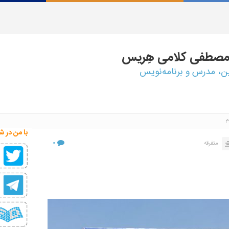
مصطفی
کلامی هِریس
ین، مدرس و برنامه‌نویس
م
با من در ش
۰
متفرقه