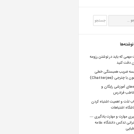
نوشته‌ها
 مهمی که باید در نوشتن رزومه
ن دقت کنید
یسه ضریب همبستگی خطی
 با چترجی (Chatterjee)
‌های آموزشی رایگان و
خاطب فرادرس
اب لذت و اهمیت اشتباه کردن
شگاه اشتباهات
یری مهارت و مهارت یادگیری —
انی تدکس دانشگاه علامه
بایی