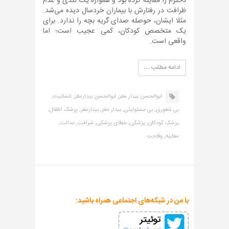
دخترم را معاینه کرده بود و همواره یک تندی و عدم
ظرافت در رفتارش با بیماران خردسال دیده می‌شد.
مثلا ایشان، حوصله صدای گریه بچه را ندارد. برای
یک متخصص کودکان، کمی عجیب است؛ اما
واقعی است.
ادامه مطلب …
ابوالحسن بیدار مغز,
ابوالحسن بیدارمغز,
انسانیت,
بی شعوری,
بی مسئولیتی,
بیدار مغز,
بیدارمغز,
پزشک اطفال,
پزشک کودکان,
پزشکی,
خطای پزشکی,
شرافت,
عدالت,
معاینه,
وقاحت
با من در شبکه‌های اجتماعی همراه باشید: