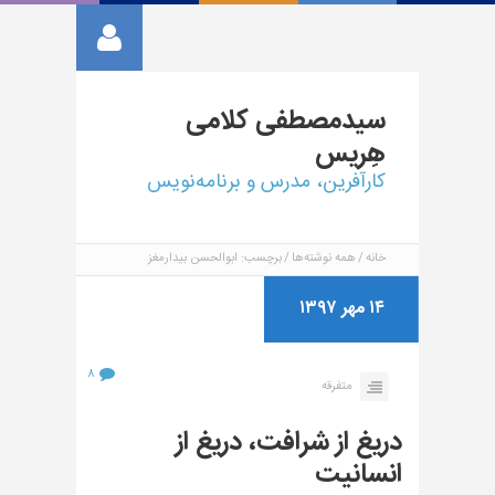
سیدمصطفی
کلامی
هِریس
کارآفرین، مدرس و برنامه‌نویس
خانه
همه نوشته‌ها
برچسب: ابوالحسن بیدارمغز
۱۴ مهر ۱۳۹۷
۸
متفرقه
دریغ از شرافت، دریغ از
انسانیت