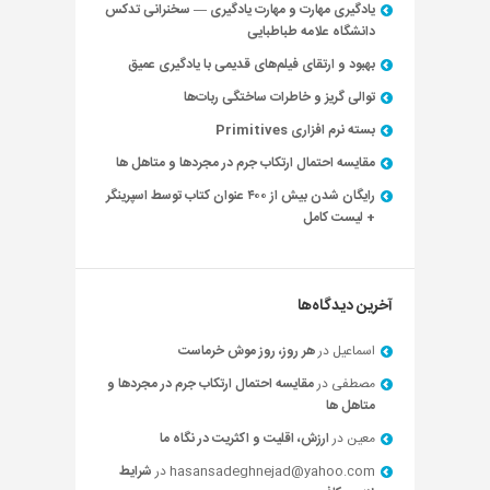
یادگیری مهارت و مهارت یادگیری — سخنرانی تدکس
دانشگاه علامه طباطبایی
بهبود و ارتقای فیلم‌های قدیمی با یادگیری عمیق
توالی گریز و خاطرات ساختگی ربات‌ها
بسته نرم افزاری Primitives
مقایسه احتمال ارتکاب جرم در مجردها و متاهل ها
رایگان شدن بیش از ۴۰۰ عنوان کتاب توسط اسپرینگر
+ لیست کامل
آخرین دیدگاه‌ها
اسماعیل
در
هر روز، روز موش خرماست
مصطفی
در
مقایسه احتمال ارتکاب جرم در مجردها و
متاهل ها
معین
در
ارزش، اقلیت و اکثریت در نگاه ما
hasansadeghnejad@yahoo.com
در
شرایط