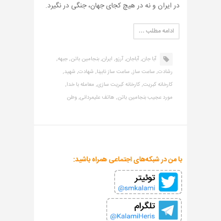
در ایران و نه در هیچ کجای جهان، جنگی در نگیرد.
ادامه مطلب …
آبا جان,
آباجان,
آرزو,
ایران,
بنجامین باتن,
جبهه,
رشادت,
ساعت ساز,
ساعت ساز نابینا,
شهادت,
شهید,
کارخانه کبریت,
کارخانه کبریت سازی,
معامله با خدا,
مورد عجیب بنجامین باتن,
هاتف علیمردانی,
وطن
با من در شبکه‌های اجتماعی همراه باشید: