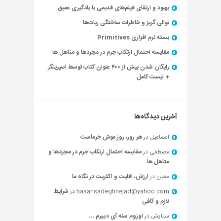
بهبود و ارتقای فیلم‌های قدیمی با یادگیری عمیق
توالی گریز و خاطرات ساختگی ربات‌ها
بسته نرم افزاری Primitives
مقایسه احتمال ارتکاب جرم در مجردها و متاهل ها
رایگان شدن بیش از ۴۰۰ عنوان کتاب توسط اسپرینگر
+ لیست کامل
آخرین دیدگاه‌ها
اسماعیل
در
هر روز، روز موش خرماست
مصطفی
در
مقایسه احتمال ارتکاب جرم در مجردها و
متاهل ها
معین
در
ارزش، اقلیت و اکثریت در نگاه ما
hasansadeghnejad@yahoo.com
در
شرایط
لازم و کافی
ستایش
در
اوزوم سنه آی دییرم …