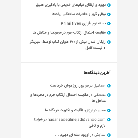
بهبود و ارتقای فیلم‌های قدیمی با یادگیری عمیق
توالی گریز و خاطرات ساختگی ربات‌ها
بسته نرم افزاری Primitives
مقایسه احتمال ارتکاب جرم در مجردها و متاهل ها
رایگان شدن بیش از ۴۰۰ عنوان کتاب توسط اسپرینگر
+ لیست کامل
آخرین دیدگاه‌ها
اسماعیل
در
هر روز، روز موش خرماست
مصطفی
در
مقایسه احتمال ارتکاب جرم در مجردها و
متاهل ها
معین
در
ارزش، اقلیت و اکثریت در نگاه ما
hasansadeghnejad@yahoo.com
در
شرایط
لازم و کافی
ستایش
در
اوزوم سنه آی دییرم …