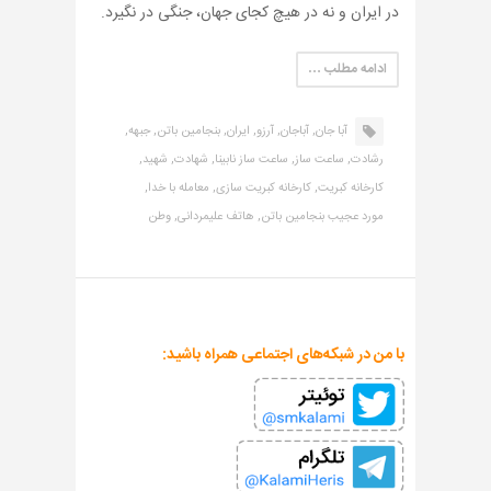
در ایران و نه در هیچ کجای جهان، جنگی در نگیرد.
ادامه مطلب …
آبا جان,
آباجان,
آرزو,
ایران,
بنجامین باتن,
جبهه,
رشادت,
ساعت ساز,
ساعت ساز نابینا,
شهادت,
شهید,
کارخانه کبریت,
کارخانه کبریت سازی,
معامله با خدا,
مورد عجیب بنجامین باتن,
هاتف علیمردانی,
وطن
با من در شبکه‌های اجتماعی همراه باشید: