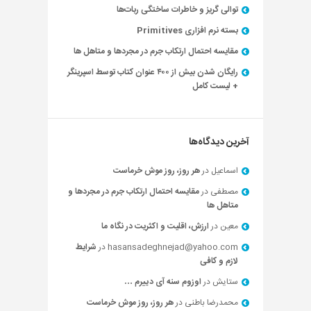
توالی گریز و خاطرات ساختگی ربات‌ها
بسته نرم افزاری Primitives
مقایسه احتمال ارتکاب جرم در مجردها و متاهل ها
رایگان شدن بیش از ۴۰۰ عنوان کتاب توسط اسپرینگر
+ لیست کامل
آخرین دیدگاه‌ها
اسماعیل
در
هر روز، روز موش خرماست
مصطفی
در
مقایسه احتمال ارتکاب جرم در مجردها و
متاهل ها
معین
در
ارزش، اقلیت و اکثریت در نگاه ما
hasansadeghnejad@yahoo.com
در
شرایط
لازم و کافی
ستایش
در
اوزوم سنه آی دییرم …
محمدرضا باطنی
در
هر روز، روز موش خرماست