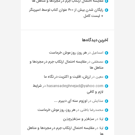
مقایسه احتمال ارتکاب جرم در مجردها و متاهل ها
رایگان شدن بیش از ۴۰۰ عنوان کتاب توسط اسپرینگر
+ لیست کامل
آخرین دیدگاه‌ها
اسماعیل
در
هر روز، روز موش خرماست
مصطفی
در
مقایسه احتمال ارتکاب جرم در مجردها و
متاهل ها
معین
در
ارزش، اقلیت و اکثریت در نگاه ما
hasansadeghnejad@yahoo.com
در
شرایط
لازم و کافی
ستایش
در
اوزوم سنه آی دییرم …
محمدرضا باطنی
در
هر روز، روز موش خرماست
لیلا
در
سؽغؽر و سؽغؽرچؽن
لیلا
در
مقایسه احتمال ارتکاب جرم در مجردها و متاهل
ها