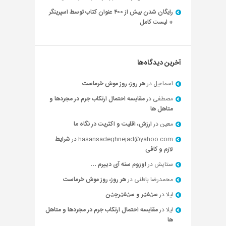
رایگان شدن بیش از ۴۰۰ عنوان کتاب توسط اسپرینگر
+ لیست کامل
آخرین دیدگاه‌ها
اسماعیل
در
هر روز، روز موش خرماست
مصطفی
در
مقایسه احتمال ارتکاب جرم در مجردها و
متاهل ها
معین
در
ارزش، اقلیت و اکثریت در نگاه ما
hasansadeghnejad@yahoo.com
در
شرایط
لازم و کافی
ستایش
در
اوزوم سنه آی دییرم …
محمدرضا باطنی
در
هر روز، روز موش خرماست
لیلا
در
سؽغؽر و سؽغؽرچؽن
لیلا
در
مقایسه احتمال ارتکاب جرم در مجردها و متاهل
ها