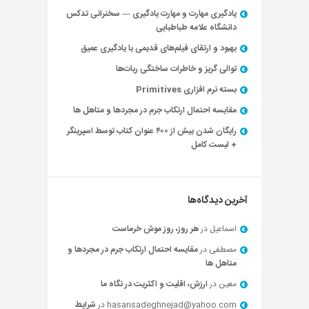
یادگیری مهارت و مهارت یادگیری — سخنرانی تدکس
دانشگاه علامه طباطبایی
بهبود و ارتقای فیلم‌های قدیمی با یادگیری عمیق
توالی گریز و خاطرات ساختگی ربات‌ها
بسته نرم افزاری Primitives
مقایسه احتمال ارتکاب جرم در مجردها و متاهل ها
رایگان شدن بیش از ۴۰۰ عنوان کتاب توسط اسپرینگر
+ لیست کامل
آخرین دیدگاه‌ها
اسماعیل
در
هر روز، روز موش خرماست
مصطفی
در
مقایسه احتمال ارتکاب جرم در مجردها و
متاهل ها
معین
در
ارزش، اقلیت و اکثریت در نگاه ما
hasansadeghnejad@yahoo.com
در
شرایط