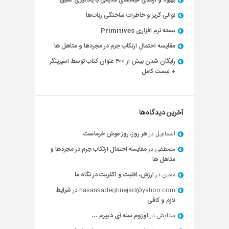
بهبود و ارتقای فیلم‌های قدیمی با یادگیری عمیق
توالی گریز و خاطرات ساختگی ربات‌ها
بسته نرم افزاری Primitives
مقایسه احتمال ارتکاب جرم در مجردها و متاهل ها
رایگان شدن بیش از ۴۰۰ عنوان کتاب توسط اسپرینگر
+ لیست کامل
آخرین دیدگاه‌ها
اسماعیل
در
هر روز، روز موش خرماست
مصطفی
در
مقایسه احتمال ارتکاب جرم در مجردها و
متاهل ها
معین
در
ارزش، اقلیت و اکثریت در نگاه ما
hasansadeghnejad@yahoo.com
در
شرایط
لازم و کافی
ستایش
در
اوزوم سنه آی دییرم …