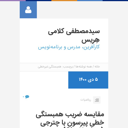
سیدمصطفی
کلامی
هِریس
کارآفرین، مدرس و برنامه‌نویس
خانه
همه نوشته‌ها
برچسب: همبستگی غیرخطی
۵ دی ۱۴۰۰
۰
ریاضیات
مقایسه ضریب همبستگی
خطی پیرسون با چترجی