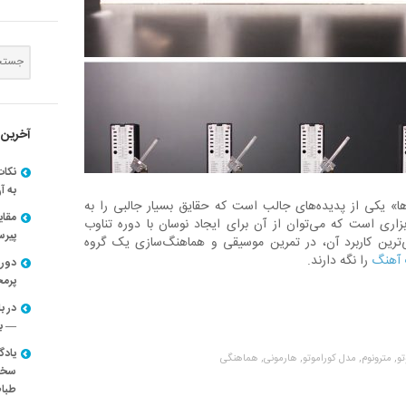
آخرین 
نکات
به آ
ا» یکی از پدیده‌های جالب است که حقایق بسیار جالبی را به
مقا
زاری است که می‌توان از آن برای ایجاد نوسان با دوره تناوب
پیرسون
‌ترین کاربرد آن، در تمرین موسیقی و هماهنگ‌سازی یک گروه
آهنگ
را نگه دارند.
دوره
پرم
در ب
— با
یادگ
و,
مترونوم,
مدل کوراموتو,
هارمونی,
هماهنگی
سخنر
طباط