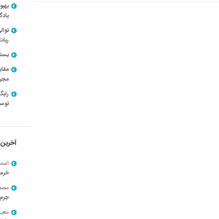
بهبو
یادگ
توال
ربات
بسته ن
مقای
مجرد
توسط
آخرین 
اسما
خرم
مصط
جرم 
معی