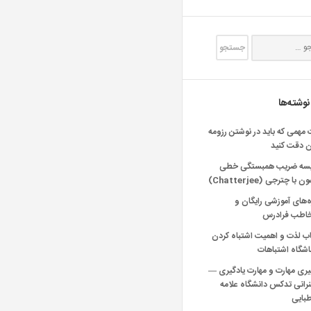
نوشته‌ها
 مهمی که باید در نوشتن رزومه
ن دقت کنید
یسه ضریب همبستگی خطی
 با چترجی (Chatterjee)
‌های آموزشی رایگان و
خاطب فرادرس
اب لذت و اهمیت اشتباه کردن
شگاه اشتباهات
یری مهارت و مهارت یادگیری —
انی تدکس دانشگاه علامه
بایی