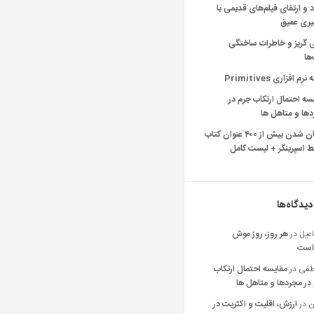
د و ارتقای فیلم‌های قدیمی با
یری عمیق
ی گریز و خاطرات ساختگی
‌ها
رم افزاری Primitives
سه احتمال ارتکاب جرم در
ها و متاهل ها
رایگان شدن بیش از ۴۰۰ عنوان کتاب
 اسپرینگر + لیست کامل
دیدگاه‌ها
عیل
در
هر روز، روز موش
است
فی
در
مقایسه احتمال ارتکاب
در مجردها و متاهل ها
ن
در
ارزش، اقلیت و اکثریت در