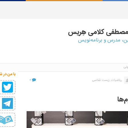
مصطفی
کلامی هِریس
ین، مدرس و برنامه‌نویس
نی
با من در ش
۰
ریاضیات,
زیست شناسی
‌ها