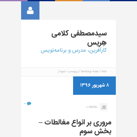
سیدمصطفی
کلامی
هِریس
کارآفرین، مدرس و برنامه‌نویس
خانه
همه نوشته‌ها
برچسب: نمودار
۸ شهریور ۱۳۹۶
۰
مغالطات
مروری بر انواع مغالطات –
بخش سوم