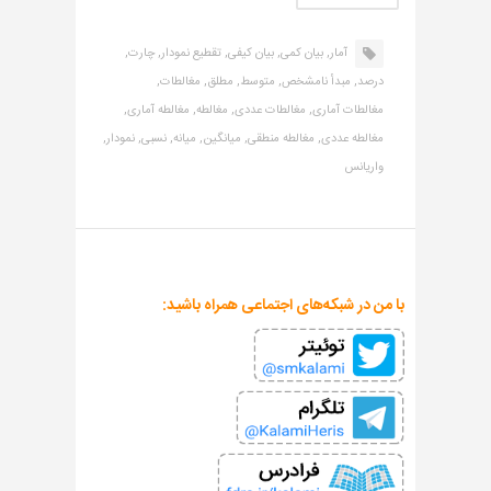
آمار,
بیان کمی,
بیان کیفی,
تقطیع نمودار,
چارت,
درصد,
مبدأ نامشخص,
متوسط,
مطلق,
مغالطات,
مغالطات آماری,
مغالطات عددی,
مغالطه,
مغالطه آماری,
مغالطه عددی,
مغالطه منطقی,
میانگین,
میانه,
نسبی,
نمودار,
واریانس
با من در شبکه‌های اجتماعی همراه باشید: