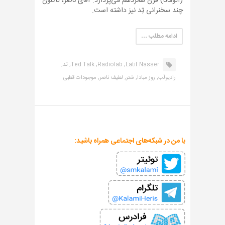
(اتوماتا) قرن شانزدهم می‌پردازد. آقای ناصر، تاکنون
چند سخنرانی تِد نیز داشته است.
ادامه مطلب …
Latif Nasser,
Radiolab,
Ted Talk,
تد,
رادیولَب,
روز مبادا,
شتر,
لطیف ناصر,
موجودات قطبی
با من در شبکه‌های اجتماعی همراه باشید: