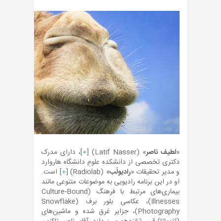
«
لطیف ناصر
» (Latif Nasser) [
+
]، دارای مدرک
دکتری تخصصی از دانشکده علومِ دانشگاه هاروارد
و مدیر تحقیقات «
رادیولَب
» (Radiolab) [
+
] است.
او در این برنامه رادیویی به موضوعات متنوعی مانند
بیماری‌های مرتبط با فرهنگ (Culture-Bound
Illnesses)، عکاسی بلور برف (Snowflake
Photography)، جزایر غرق شده و ماشین‌های