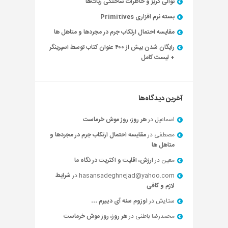
توالی گریز و خاطرات ساختگی ربات‌ها
بسته نرم افزاری Primitives
مقایسه احتمال ارتکاب جرم در مجردها و متاهل ها
رایگان شدن بیش از ۴۰۰ عنوان کتاب توسط اسپرینگر
+ لیست کامل
آخرین دیدگاه‌ها
اسماعیل
در
هر روز، روز موش خرماست
مصطفی
در
مقایسه احتمال ارتکاب جرم در مجردها و
متاهل ها
معین
در
ارزش، اقلیت و اکثریت در نگاه ما
hasansadeghnejad@yahoo.com
در
شرایط
لازم و کافی
ستایش
در
اوزوم سنه آی دییرم …
محمدرضا باطنی
در
هر روز، روز موش خرماست