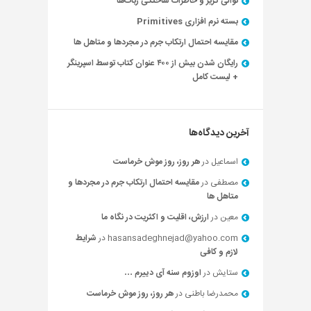
توالی گریز و خاطرات ساختگی ربات‌ها
بسته نرم افزاری Primitives
مقایسه احتمال ارتکاب جرم در مجردها و متاهل ها
رایگان شدن بیش از ۴۰۰ عنوان کتاب توسط اسپرینگر
+ لیست کامل
آخرین دیدگاه‌ها
اسماعیل
در
هر روز، روز موش خرماست
مصطفی
در
مقایسه احتمال ارتکاب جرم در مجردها و
متاهل ها
معین
در
ارزش، اقلیت و اکثریت در نگاه ما
hasansadeghnejad@yahoo.com
در
شرایط
لازم و کافی
ستایش
در
اوزوم سنه آی دییرم …
محمدرضا باطنی
در
هر روز، روز موش خرماست