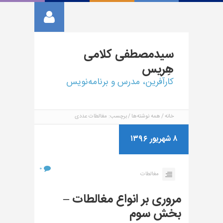
سیدمصطفی
کلامی
هِریس
کارآفرین، مدرس و برنامه‌نویس
خانه
همه نوشته‌ها
برچسب: مغالطات عددی
۸ شهریور ۱۳۹۶
۰
مغالطات
مروری بر انواع مغالطات –
بخش سوم