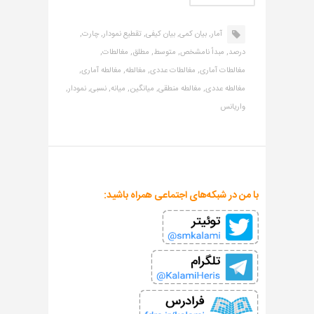
آمار,
بیان کمی,
بیان کیفی,
تقطیع نمودار,
چارت,
درصد,
مبدأ نامشخص,
متوسط,
مطلق,
مغالطات,
مغالطات آماری,
مغالطات عددی,
مغالطه,
مغالطه آماری,
مغالطه عددی,
مغالطه منطقی,
میانگین,
میانه,
نسبی,
نمودار,
واریانس
با من در شبکه‌های اجتماعی همراه باشید: