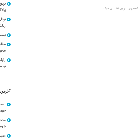
بهبو
اکسیژن,
پیری,
تنفس,
مرگ
یادگ
توال
ربات
بسته ن
مقای
مجرد
توسط
آخرین 
اسما
خرم
مصط
جرم 
معی