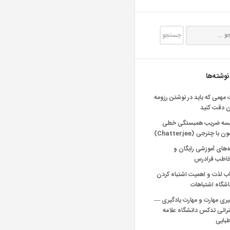
نوشته‌ها
 مهمی که باید در نوشتن رزومه
ن دقت کنید
یسه ضریب همبستگی خطی
 با چترجی (Chatterjee)
‌های آموزشی رایگان و
خاطب فرادرس
اب لذت و اهمیت اشتباه کردن
شگاه اشتباهات
یری مهارت و مهارت یادگیری —
انی تدکس دانشگاه علامه
بایی