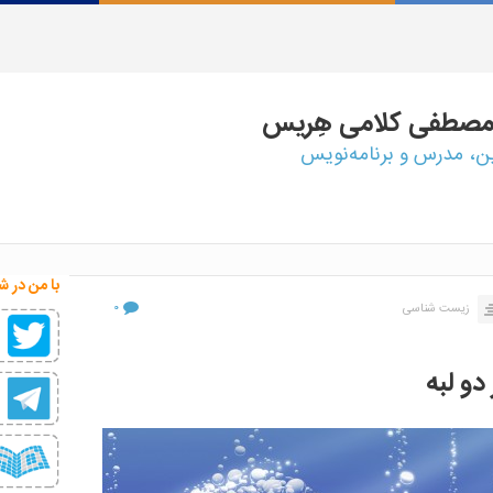
مصطفی
کلامی هِریس
ین، مدرس و برنامه‌نویس
با من در ش
۰
زیست شناسی
و لبه