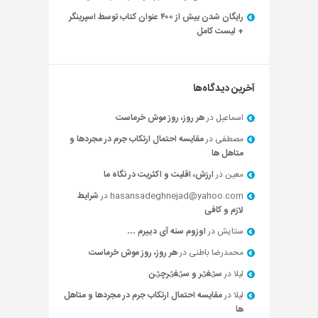
رایگان شدن بیش از ۴۰۰ عنوان کتاب توسط اسپرینگر
+ لیست کامل
آخرین دیدگاه‌ها
اسماعیل
در
هر روز، روز موش خرماست
مصطفی
در
مقایسه احتمال ارتکاب جرم در مجردها و
متاهل ها
معین
در
ارزش، اقلیت و اکثریت در نگاه ما
hasansadeghnejad@yahoo.com
در
شرایط
لازم و کافی
ستایش
در
اوزوم سنه آی دییرم …
محمدرضا باطنی
در
هر روز، روز موش خرماست
لیلا
در
سؽغؽر و سؽغؽرچؽن
لیلا
در
مقایسه احتمال ارتکاب جرم در مجردها و متاهل
ها