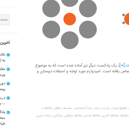
آخرین 
نکات
به آ
ت [+]
، یک پادکست دیگر نیز آماده شده است که به موضوع
مقا
اص یافته است. امیدوارم مورد توجه و استفاده دوستان و
پیرسون
دوره
پرم
در ب
— با
تقطیع نمودار,
چارت,
درصد,
مبدأ نامشخص,
متوسط,
مطلق,
مغالطات,
یادگ
مغالطه,
مغالطه آماری,
مغالطه عددی,
مغالطه منطقی,
میانگین,
میانه,
نسبی,
سخنر
طباط