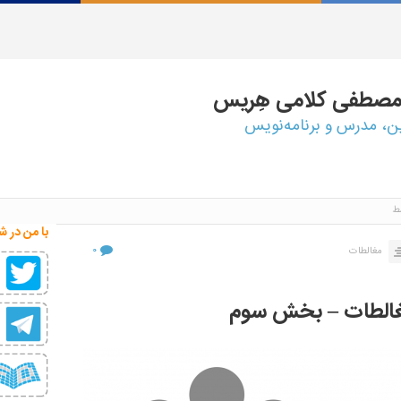
مصطفی
کلامی هِریس
ین، مدرس و برنامه‌نویس
ط
با من در ش
۰
مغالطات
مغالطات – بخش سوم