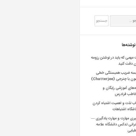
نوشته‌ها
 مهمی که باید در نوشتن رزومه
ن دقت کنید
یسه ضریب همبستگی خطی
 با چترجی (Chatterjee)
‌های آموزشی رایگان و
خاطب فرادرس
اب لذت و اهمیت اشتباه کردن
شگاه اشتباهات
یری مهارت و مهارت یادگیری —
انی تدکس دانشگاه علامه
بایی