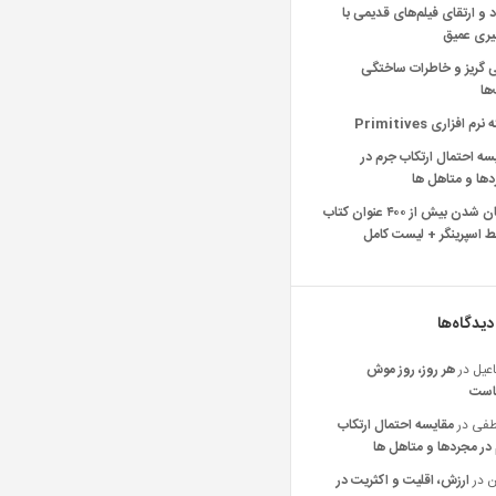
د و ارتقای فیلم‌های قدیمی با
یری عمیق
ی گریز و خاطرات ساختگی
‌ها
رم افزاری Primitives
سه احتمال ارتکاب جرم در
ها و متاهل ها
رایگان شدن بیش از ۴۰۰ عنوان کتاب
 اسپرینگر + لیست کامل
دیدگاه‌ها
عیل
در
هر روز، روز موش
است
فی
در
مقایسه احتمال ارتکاب
در مجردها و متاهل ها
ن
در
ارزش، اقلیت و اکثریت در