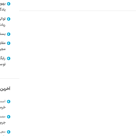
بهبو
یادگ
توال
ربات
بسته ن
مقای
مجرد
توسط
آخرین 
اسما
خرم
مصط
جرم 
معی