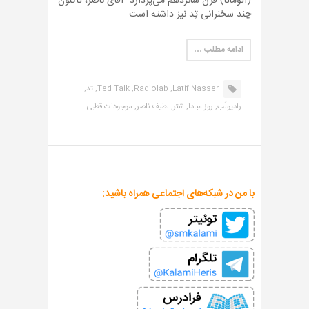
(اتوماتا) قرن شانزدهم می‌پردازد. آقای ناصر، تاکنون
چند سخنرانی تِد نیز داشته است.
ادامه مطلب …
Latif Nasser,
Radiolab,
Ted Talk,
تد,
رادیولَب,
روز مبادا,
شتر,
لطیف ناصر,
موجودات قطبی
با من در شبکه‌های اجتماعی همراه باشید: