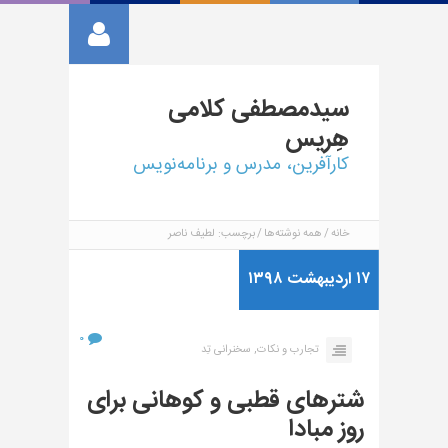
سیدمصطفی
کلامی
هِریس
کارآفرین، مدرس و برنامه‌نویس
خانه
همه نوشته‌ها
برچسب: لطیف ناصر
۱۷ اردیبهشت ۱۳۹۸
۰
تجارب و نکات,
سخنرانی تِد
شترهای قطبی و کوهانی برای
روز مبادا