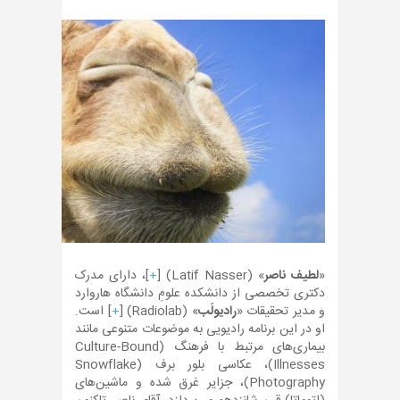
«
لطیف ناصر
» (Latif Nasser) [
+
]، دارای مدرک
دکتری تخصصی از دانشکده علومِ دانشگاه هاروارد
و مدیر تحقیقات «
رادیولَب
» (Radiolab) [
+
] است.
او در این برنامه رادیویی به موضوعات متنوعی مانند
بیماری‌های مرتبط با فرهنگ (Culture-Bound
Illnesses)، عکاسی بلور برف (Snowflake
Photography)، جزایر غرق شده و ماشین‌های