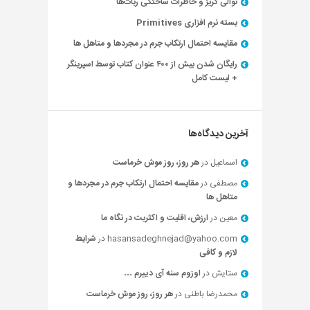
توالی گریز و خاطرات ساختگی ربات‌ها
بسته نرم افزاری Primitives
مقایسه احتمال ارتکاب جرم در مجردها و متاهل ها
رایگان شدن بیش از ۴۰۰ عنوان کتاب توسط اسپرینگر
+ لیست کامل
آخرین دیدگاه‌ها
اسماعیل
در
هر روز، روز موش خرماست
مصطفی
در
مقایسه احتمال ارتکاب جرم در مجردها و
متاهل ها
معین
در
ارزش، اقلیت و اکثریت در نگاه ما
hasansadeghnejad@yahoo.com
در
شرایط
لازم و کافی
ستایش
در
اوزوم سنه آی دییرم …
محمدرضا باطنی
در
هر روز، روز موش خرماست