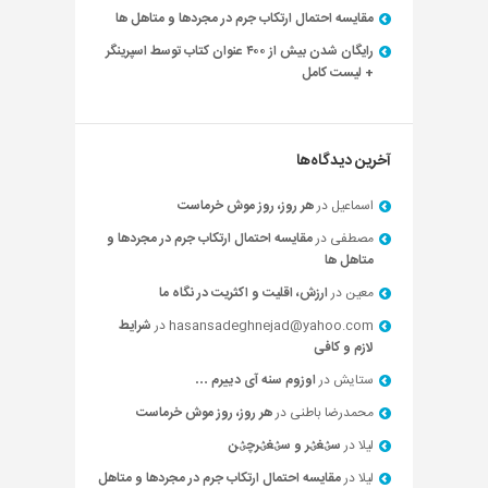
مقایسه احتمال ارتکاب جرم در مجردها و متاهل ها
رایگان شدن بیش از ۴۰۰ عنوان کتاب توسط اسپرینگر
+ لیست کامل
آخرین دیدگاه‌ها
اسماعیل
در
هر روز، روز موش خرماست
مصطفی
در
مقایسه احتمال ارتکاب جرم در مجردها و
متاهل ها
معین
در
ارزش، اقلیت و اکثریت در نگاه ما
hasansadeghnejad@yahoo.com
در
شرایط
لازم و کافی
ستایش
در
اوزوم سنه آی دییرم …
محمدرضا باطنی
در
هر روز، روز موش خرماست
لیلا
در
سؽغؽر و سؽغؽرچؽن
لیلا
در
مقایسه احتمال ارتکاب جرم در مجردها و متاهل