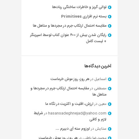
توالی گریز و خاطرات ساختگی ربات‌ها
بسته نرم افزاری Primitives
مقایسه احتمال ارتکاب جرم در مجردها و متاهل ها
رایگان شدن بیش از ۴۰۰ عنوان کتاب توسط اسپرینگر
+ لیست کامل
آخرین دیدگاه‌ها
اسماعیل
در
هر روز، روز موش خرماست
مصطفی
در
مقایسه احتمال ارتکاب جرم در مجردها و
متاهل ها
معین
در
ارزش، اقلیت و اکثریت در نگاه ما
hasansadeghnejad@yahoo.com
در
شرایط
لازم و کافی
ستایش
در
اوزوم سنه آی دییرم …
محمدرضا باطنی
در
هر روز، روز موش خرماست