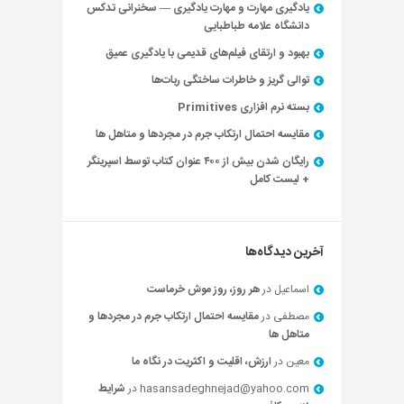
یادگیری مهارت و مهارت یادگیری — سخنرانی تدکس
دانشگاه علامه طباطبایی
بهبود و ارتقای فیلم‌های قدیمی با یادگیری عمیق
توالی گریز و خاطرات ساختگی ربات‌ها
بسته نرم افزاری Primitives
مقایسه احتمال ارتکاب جرم در مجردها و متاهل ها
رایگان شدن بیش از ۴۰۰ عنوان کتاب توسط اسپرینگر
+ لیست کامل
آخرین دیدگاه‌ها
اسماعیل
در
هر روز، روز موش خرماست
مصطفی
در
مقایسه احتمال ارتکاب جرم در مجردها و
متاهل ها
معین
در
ارزش، اقلیت و اکثریت در نگاه ما
hasansadeghnejad@yahoo.com
در
شرایط