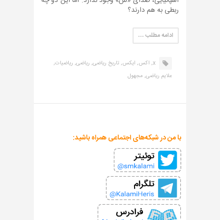
اسپانیایی، صدای «ش» وجود ندارد. اما این دو چه
ربطی به هم دارند؟
ادامه مطلب …
x,
اکس,
ایکس,
تاریخ ریاضی,
ریاضی,
ریاضیات,
علایم ریاضی,
مجهول
با من در شبکه‌های اجتماعی همراه باشید: