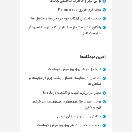
توالی گریز و خاطرات ساختگی ربات‌ها
بسته نرم افزاری Primitives
مقایسه احتمال ارتکاب جرم در مجردها و متاهل ها
رایگان شدن بیش از ۴۰۰ عنوان کتاب توسط اسپرینگر
+ لیست کامل
آخرین دیدگاه‌ها
اسماعیل
در
هر روز، روز موش خرماست
مصطفی
در
مقایسه احتمال ارتکاب جرم در مجردها و
متاهل ها
معین
در
ارزش، اقلیت و اکثریت در نگاه ما
hasansadeghnejad@yahoo.com
در
شرایط
لازم و کافی
ستایش
در
اوزوم سنه آی دییرم …
محمدرضا باطنی
در
هر روز، روز موش خرماست