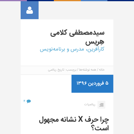
سیدمصطفی
کلامی
هِریس
کارآفرین، مدرس و برنامه‌نویس
خانه
همه نوشته‌ها
برچسب: تاریخ ریاضی
۵ فروردین ۱۳۹۶
۴
ریاضیات
چرا حرف X نشانه مجهول
است؟