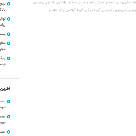
بادمجان رومی,
بادمجان سیاه,
بادمجان قرمز,
بادنجان,
بامادور,
پامادور,
پومیدور,
بهبو
یادگ
دیمجان,
قیرمیزی بادیمجان,
گوجه فرنگی,
گوجه گیلاسی,
واژه شناسی
توال
ربات
بسته ن
مقای
مجرد
توسط
آخرین 
اسما
خرم
مصط
جرم 
معی