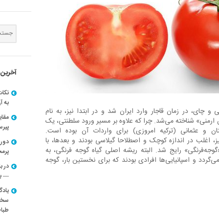
آخرین 
نکات
به آ
ی و چای، در زمان قاجار وارد ایران شد و در ابتدا نیز، به نام
مقا
 ارمنی» شناخته می‌شد. چرا که علاوه بر مسیر ورود سلطنتی، یک
پیرسون
ن و عثمانی (ترکیه امروزی) برای واردات آن بوده است.
ز، اغلب در اندازه کوچک و اصطلاحا گیلاسی بودند و بعدها، با
دوره
«گوجه‌فرنگی» رایج شد. البته ریشه اصلی گیاه گوجه فرنگی، به
پرم
ی‌گردد و اسپانیایی‌ها افرادی بودند که برای نخستین بار، گوجه
در ب
— با
یادگ
سخنر
طباط