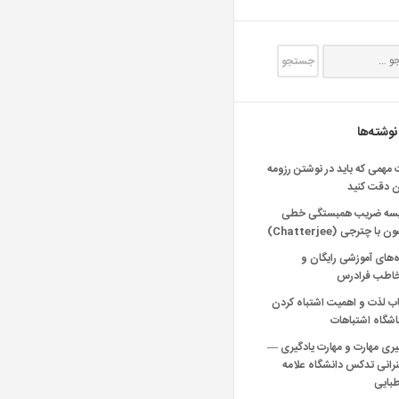
نوشته‌ها
 مهمی که باید در نوشتن رزومه
ن دقت کنید
یسه ضریب همبستگی خطی
 با چترجی (Chatterjee)
‌های آموزشی رایگان و
خاطب فرادرس
اب لذت و اهمیت اشتباه کردن
شگاه اشتباهات
یری مهارت و مهارت یادگیری —
انی تدکس دانشگاه علامه
بایی