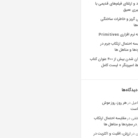
د و ارتقای فیلم‌های قدیمی با
یری عمیق
ی گریز و خاطرات ساختگی
‌ها
رم افزاری Primitives
سه احتمال ارتکاب جرم در
ها و متاهل ها
رایگان شدن بیش از ۴۰۰ عنوان کتاب
 اسپرینگر + لیست کامل
دیدگاه‌ها
عیل
در
هر روز، روز موش
است
فی
در
مقایسه احتمال ارتکاب
در مجردها و متاهل ها
ن
در
ارزش، اقلیت و اکثریت در