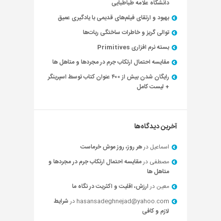
دانشگاه علامه طباطبایی
بهبود و ارتقای فیلم‌های قدیمی با یادگیری عمیق
توالی گریز و خاطرات ساختگی ربات‌ها
بسته نرم افزاری Primitives
مقایسه احتمال ارتکاب جرم در مجردها و متاهل ها
رایگان شدن بیش از ۴۰۰ عنوان کتاب توسط اسپرینگر
+ لیست کامل
آخرین دیدگاه‌ها
اسماعیل
در
هر روز، روز موش خرماست
مصطفی
در
مقایسه احتمال ارتکاب جرم در مجردها و
متاهل ها
معین
در
ارزش، اقلیت و اکثریت در نگاه ما
hasansadeghnejad@yahoo.com
در
شرایط
لازم و کافی