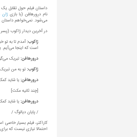
داستان فیلم حول تقابل یک پ
نام درِوِرهافِن (با بازی
ژان د
می‌شود. نمی‌خواهم داستان فی
در آخرین دیدار ژاکوب (پسر) 
ژاکوب:
آمدم تا به تو خ
است که اینجا می‌آیم. 
درورهافن:
تبریک می‌گو
ژاکوب:
تو به من تبریک
درورهافن:
یا شاید کمک
[چند ثانیه مکث]
درورهافن:
یا شاید کمک
/ پایان دیالوگ /
احتمالا نیازی نیست که برای