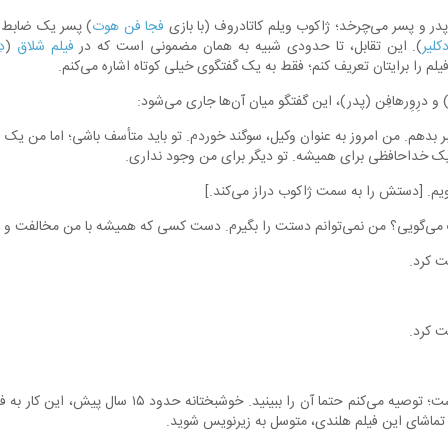
در و پسر می‌چرخد؛ ژاکوب ویلم کاتادروف (با بازی
فجا فن هوت
) پسر یک ضابط 
کلیر
). این تقابل، تا حدودی شبیه به همان مضمونی است که در
فیلم شلاق
(
د
لم را برایتان تعریف کنم؛ فقط به یک گفتگوی خیلی کوتاه اشاره می‌کنم.
و درِوِرهافِن (پدر)، این گفتگو میان آن‌ها جاری می‌شود:
بر بدهم. من امروز به عنوان وکیل، سوگند خوردم. تو باید متأسف باشی؛ اما من یک
یک خداحافظی برای همیشه. تو دیگر برای من وجود نداری.
یم. [دستش را به سمت ژاکوب دراز می‌کند.]
 می‌گویی؟ من نمی‌توانم دستت را بگیرم. دست کسی که همیشه با من مخالفت و 
ت کرد.
ت کرد.
کاراکتر، فیلم بسیار خاصی است؛ توصیه می‌کنم حتما آن را ببی
 تماشای این فیلم هلندی، متوسل به زیرنویس شوید.