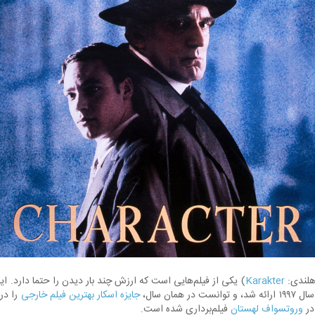
هلندی:
Karakter
) یکی از فیلم‌هایی است که ارزش چند بار دیدن را حتما دارد. این
، و توانست در همان سال،
جایزه اسکار بهترین فیلم خارجی
را دری
در
وروتسواف لهستان
فیلم‌برداری شده است.