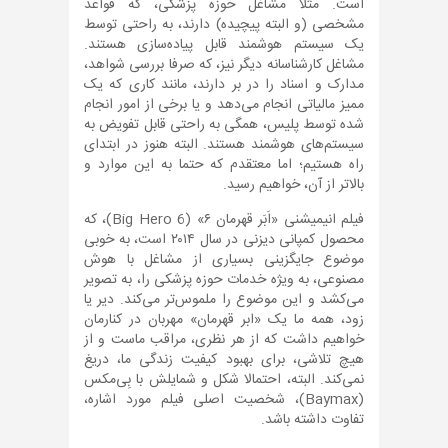
است. مثلا مشاغل حوزه پزشکی، که قواعد
مشخصی (و البته پیچیده) دارند، به راحتی توسط
یک سیستم هوشمند قابل پیاده‌سازی هستند.
مشاغل کارشناسانه دیگر نیز، که صرفا بررسی شواهد،
مدارک و اسناد را در بر دارند، مانند کاری که یک
ممیز مالیاتی انجام می‌دهد و یا برخی از امور انجام
شده توسط پلیس، همگی به راحتی قابل تفویض به
سیستم‌های هوشمند هستند. البته هنوز در ابتدای
راه هستیم؛ اما معتقدم که حتما به این موارد و
بالاتر از آن، خواهیم رسید.
فیلم انیمیشنی «اَبَر قهرمان ۶» (Big Hero 6)، که
محصول کمپانی دیزنی در سال ۲۰۱۴ است، به خوبی
موضوع جایگزینی بسیاری از مشاغل با هوش
مصنوعی، به ویژه خدمات حوزه پزشکی را، به تصویر
می‌کشد و این موضوع را ملموس‌تر می‌کند. دیر یا
زود، همه ما یک «ابر قهرمان» مهربان در کنارمان
خواهیم داشت که از هر نظری، مراقب ماست و از
هیچ تلاشی، برای بهبود کیفیت زندگی ما، دریغ
نمی‌کند. البته، احتمالا شکل و شمایلش با بِی‌مکس
(Baymax)، شخصیت اصلی فیلم مورد اشاره،
تفاوت داشته باشد.