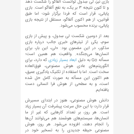
بازی نیز، لی سِدول توانست آلفاگو را شکست دهد
و تا کنون نتیجه ۳ بر یک، به نفع آلفاگو است. بازی
پایانی، قرار است که فردا برگزار شود؛ اما طبق
قوانین، از هم اکنون آلفاگو، مستقل از نتیجه بازی
پایانی، برنده محسوب می‌شود.
بعد از دومین شکست لی سِدول، و پیش از بازی
سوم، یکی از تیترهای خبری جالب درباره بازی
مذکور، در این مضمون بود: «لی، این بار، برای
انسان‌ها می‌جنگد». واقعیت هم همین است؛
مسأله Go به دلیل
ابعاد بسیار زیادی
که دارد، برای
الگوریتم‌های عادی هوش مصنوعی، فوق‌العاده
سخت است. اما با استفاده از تکنیک یادگیری عمیق،
هم اکنون این مسأله به صورت کامل حل شده
است، و به سطحی از هوش فرا انسانی دست
یافته‌ایم.
دانش هوش مصنوعی، هنوز در ابتدای مسیرش
قرار دارد؛ با این حال سرعت پیشرفت آن بسیار زیاد
است. هر روز، بر تعداد کارهایی که غیر از ما
انسان‌ها، سیستم‌های هوشمند هم می‌توانند آن‌ها
را انجام دهند، افزوده می‌شود. هر روز، هوش
مصنوعی حیطه جدیدی را به تسخیر خود در