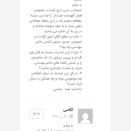
با سلام
اینجانب متن درج شده در خصوص
فیلم “فهرست شیندلر” را چندین مرتبه
مطالعه نمودم که در این رابطه سوالاتی
ذهن بنده را به خود متوجه ساخته و
در زیر به آن اشاره می نمایم:
۱- علت و منظور آقای آمون گوئت در
خصوص صدور دستور کشتن خانم
مهندس چه بود؟
۲- چرا با این جدیت نسبت به قتل وی
اقدام و سپس دستور داد که ساختمان
را بر اساس گفته های خانم مهندس،
خراب و مجددا بازسازی نمایند؟
۳- در کل این صحنه به دنبال انعکاس
چه موضوعی بوده و چه هدفی را دنبال
کرده است؟
ارادتمند شما : عباسی
کلامی
پاسخ
۲۸ تیر ۱۳۹۶
با سلام؛