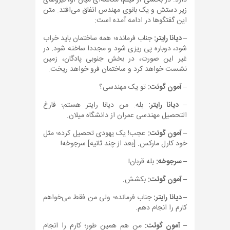
دارد. در بخشی از فیلم، مکالمه‌ای میان او، نیروهای
زیر دستش و یک بانوی مهندس اتفاق می‌افتد. متن
این گفتگوها در ادامه آمده است:
– دیانا رایتر:
جناب فرمانده؛ همه ساختمان باید خراب
شود، دوباره پی ریزی شود و مجددا ساخته شود. در
غیر این صورت، در بخش جنوبی پادگان، زمین
نشست خواهد کرد و ساختمان فرو خواهد ریخت.
– آمون گوئت:
تو یک مهندسی؟
– دیانا رایتر:
بله. من دیانا رایتر هستم؛ فارغ
التحصیل مهندسی عمران از دانشگاه میلان.
– آمون گوئت:
عجب! یک یهودی تحصیل کرده؛ مثل
خود کارل مارکس. [بعد از چند ثانیه] سرجوخه!
– سرجوخه:
بله قربان!
– آمون گوئت:
بکشش.
– دیانا رایتر:
جناب فرمانده؛ ولی من فقط می‌خواهم
کارم را انجام دهم.
– آمون گوئت:
من هم همین طور؛ کارم را انجام