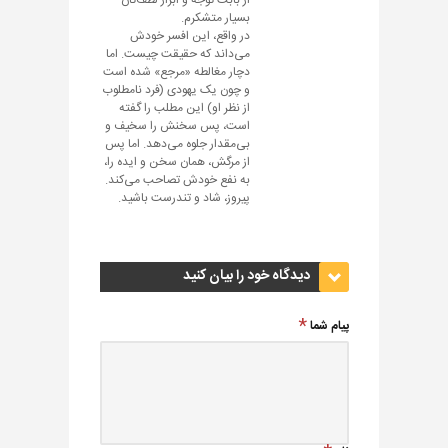
از بابت توجه و ابراز لطف‌تان
بسیار متشکرم.
در واقع، این افسر خودش
می‌داند که حقیقت چیست. اما
دچار مغالطه «مرجع» شده است
و چون یک یهودی (فرد نامطلوب
از نظر او) این مطلب را گفته
است، پس سخنش را سخیف و
بی‌مقدار جلوه می‌دهد. اما پس
از مرگش، همان سخن و ایده را،
به نفع خودش تصاحب می‌کند.
پیروز، شاد و تندرست باشید.
دیدگاه خود را بیان کنید
پیام شما