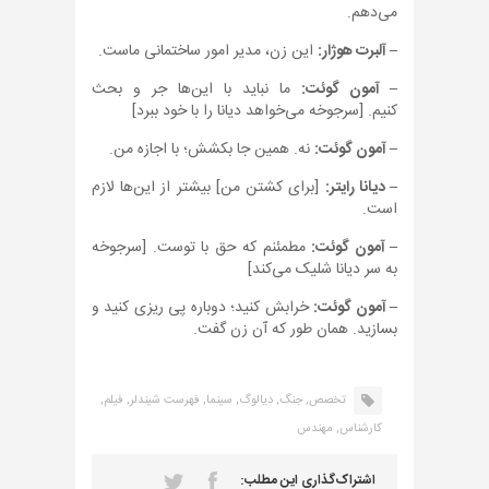
می‌دهم.
– آلبرت هوژار:
این زن، مدیر امور ساختمانی ماست.
– آمون گوئت:
ما نباید با این‌ها جر و بحث
کنیم. [سرجوخه می‌خواهد دیانا را با خود ببرد]
– آمون گوئت:
نه. همین جا بکشش؛ با اجازه من.
– دیانا رایتر:
[برای کشتن من] بیشتر از این‌ها لازم
است.
– آمون گوئت:
مطمئنم که حق با توست. [سرجوخه
به سر دیانا شلیک می‌کند]
– آمون گوئت:
خرابش کنید؛ دوباره پی ریزی کنید و
بسازید. همان طور که آن زن گفت.
تخصص,
جنگ,
دیالوگ,
سینما,
فهرست شیندلر,
فیلم,
کارشناس,
مهندس
اشتراک‌گذاری این مطلب: