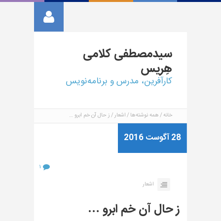
سیدمصطفی
کلامی
هِریس
کارآفرین، مدرس و برنامه‌نویس
خانه
همه نوشته‌ها
اشعار
ز حال آن خم ابرو …
28 آگوست 2016
۱
اشعار
ز حال آن خم ابرو …