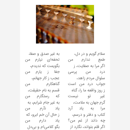
سلام گویم و در دل،
به غیر صدق و صفا،
طمع ندارم من
تحفه‌ای نیارم من
اگر مرا به صفایت، ز
بگویمت که ندیدم،
درد من پرسی
جفا ز یارم من
سئوال مردم زاهد،
عجب ز کار جهانم،
جواب درد من است
گناهکارم من
ز روز واقعه ما را، گناه
قسم به نام حقیقت،
غیر تو نیست
که رستگارم من
گرم جهان به ملامت،
به غیر جام شرابم، به
مرا به یاد آرد
یاد نآرم من
کتاب و دفتر و درسم،
ز حال آن خم ابرو، که
چه داند از غم من؟
یاد دارم من
اگر قلم بتواند، نگارد از
بگو کلامی‌ام و بی‌دل