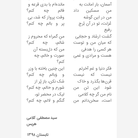
آسمان، بار امانت به
مانده‌ام با بدی قرعه و
منِ مسکین داد
فالم چه کنم؟
من در این گوشه
وقت پرواز که شد، بی
عُزلت، تو در آن بُرج
پر و بالم چه کنم؟
رفیع
گشت ارشاد و حجابی
منِ گمراه که محروم ز
که میان من و توست
شالم، چه کنم؟
هر کسی را هدفی
من که دل‌بسته آن
هست و مرادی و غمی
صورت و خالم، چه
کنم؟
فکر دنیا و غم آخرتم
این چنین باخته با وِزر
نیست که نیست
و وَبالم چه کنم؟
قرن‌ها بگذرد و خاک
شک نکن، باز پُر از
شود این تن من
شورم و حالم، چه کنم؟
نام من گر چه کلامی
لیک در محضر تو،
است، سخن‌دانم من
گنگم و لالم، چه کنم؟
سید مصطفی کلامی
هریس
تابستان ۱۳۹۸