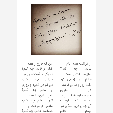
از فراقت همه ایّام
من که فارغ ز همه
ننالم، چه کنم؟
قیلم و قالم، چه کنم؟
‏سال‌ها رفت و غمت
تو بگو، با نَمَکت، روی
خاطرِ من زخمی کرد
خیالم چه کنم؟
نکند روز وصالی نرسد
بی تو من ثانیه و روزم
در تقویم
و سالَم چه کنم؟
منِ بیچاره فقط، دار و
غیر از این، با همه
ندارم غم توست
ثروت عالم چه کنم؟
آن چنان غرق تمنّای تو
ماضی‌ام سوخت و
بودم جانم
درمانده حالم، چه کنم؟