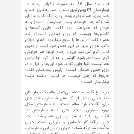
آبان ماه سال ۹۴، به صورت ناگهانی پدرم در
بیمارستان ۲۹ بهمن تبریز
بستری شد. به تبریز رفتم و
چند روزی همراه پدرم بودم. روزی یک نفر وارد اتاق
شد (که بعدا فهمیدم رئیس بیمارستان است) و به
فردی که همراهش بود گفت: «این کت‌ها و
کاپشن‌ها چیست که روی صندلی است؟» فرد
همراه گفت: «این‌ها را سریع بردارید». گفتم: «آقای
دکتر، هوای تبریز در این فصل سرد است و بدون
لباس گرم نمی‌شود بیرون رفت. اینجا هم هوایش
گرم است؛ نمی‌شود کاپشن را به تن کرد. جا لباسی
هم نیست؛ تنها جایی که می‌شود این‌ها را قرار داد،
روی همین صندلی است». رئیس بیمارستان گفت:
«اینجا که هتل نیست، جا لباسی داشته باشد؛
بیمارستان است.».
در پاسخ گفتم: «اشتباه می‌کنید. رفاه یک بیمارستان
باید خیلی بیشتر از یک هتل ۵ ستاره باشد. هتل
برای اقامت فرد سالم است؛ اما بیمارستان محل
بهبود بیماران است. حتی کلمه بیمارستان در
انگلیسی، با کلمه میهمان‌نوازی هم ریشه است؛
چون واقعا کار حساس و ظریفی است. خیلی
متأسف شدم که شما به عنوان رئیس این بیمارستان،