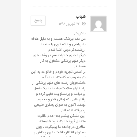
شهاب
پاسخ
۲۲ شهریور ۱۳۹۶
با درود .
من دندانپزشک هستم و به دلیل علاقه
به ریاضی و داده کاوی با سامانه
ارزشمندفرادرس آشنا شدم.
دیگر اعضای خانواده هم در رشته های
دیگر علوم پزشکی مشغول به کار
هستند.
بر اساس تجربه خودم و خانواده به این
نتیجه رسیدم که متاسفانه نگاه
دانشجویان رشته های علوم پزشکی از
پاسداران سلامت جامعه به یک شغل
پر درآمد و پرمسئولیت تغییر کرده و
رفتار هایی که زمانی نادر و مذموم
بودند، اکنون به عنوان رفتاری طبیعی
پذیرفته شده اند.
این مشکل بیشتر به۱- عدم نظارت
متقابل گروه ها و۲- نبود شایسته
سالاری در جامعه ما برمیگردد ، چون
نمیتوان انتظار داشت بدون پاداش و