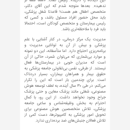
این دیدگاه را دارید». رئیس گفت: «شما لطفا تز
ندهید». بعدها متوجه شدم که این آقای دکتر،
متخصص اطفال هم هست! قاعدتا شغل پزشکی،
باید محل حضور افراد مسئول باشد، و کسی که
رئیس بیمارستان و متخصص کودکان است، احتمالا
باید فرد با ملاحظه‌تری باشد.
مدیریت یک مرکز درمانی، در کنار آشنایی با علم
پزشکی و بیش از آن به توانایی مدیریت و
برنامه‌ریزی احتیاج دارد. اما متأسفانه، این دو نمونه
و موارد بی‌شماری که می‌توان شمرد، حاکی از آن
است که مدیران خوبی در بیمارستان‌ها فعال
نیستند. از طرفی، نفس بی‌تفاوتی جامعه پزشکی به
حقوق بیمار و همراهان بیماران، بسیار دردناک
است. برای چندمین بار است که این را تکرار
می‌کنم: در طی ۳۰ سال آینده، به لطف توسعه هوش
مصنوعی، شغلی مانند پزشک معاین و حتی پزشک
جراح وجود نخواهد داشت. از این رو، با کمال
احترام به بخش وظیفه‌شناس و ساعی جامعه
پزشکی، تلاش متخصصین هوش مصنوعی برای
تحویل امور پزشکی به کامپیوترها، دست کمی از
تلاش فعالان جنبش‌های ضد برده‌داری ندارد.