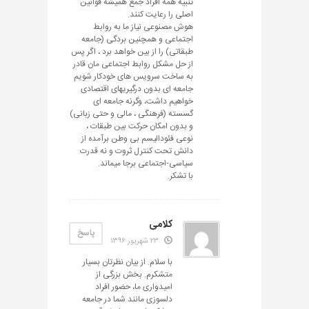
تنبیه همه افراد جمع همیشه قوانین
اصلی را رعایت کنند.
هوش مصنوعی نیاز ما به روابط
اجتماعی و همچنین بردگی (جامعه
طبقاتی) را از بین خواهد برد ، اگر پس
از حل مشکل روابط اجتماعی مان قادر
به ساخت سرویس های خودکار شویم
جامعه ای بدون درگیریهای اقتصادی
خواهیم داشت، وگرنه جامعه ای
گسسته (فرهنگی ، مالی و حتی زبانی)
و بدون امکان حرکت بین طبقات ،
نوعی فئودالیسم بی وطن برآمده از
دانش تحت کنترل ثروت و نه قدرت
سیاسی-اجتماعی برجا میماند.
با تشکر.
کلامی
پاسخ
۲۳ شهریور ۱۳۹۶
با سلام. از بیان نظرتان بسیار
متشکرم. بخش بزرگی از
امیدواری ما، حضور افراد
دلسوزی مانند شما در جامعه