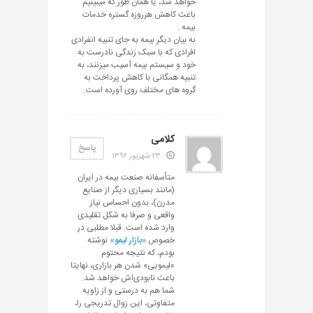
خواهد شد، یا همان طور که میبینیم
باعث کاهش هرروزه گستره خدمات
بیمه .
به بیان دیگر بیمه به جای تنبیه انفرادی
افرادی که با سبک زندگی نادرست به
خود و سیستم بیمه آسیب میزنند، به
تنبیه همگانی با کاهش پرداخت به
گروه های مختلف روی آورده است.
کلامی
پاسخ
۲۳ شهریور ۱۳۹۶
متأسفانه صنعت بیمه در ایران
(مانند بسیاری دیگر از صنایع
مدرن)، بدون احساس نیاز
واقعی و صرفا به شکل تقلیدی
وارد شده است. قبلا مطلبی در
خصوص
«بازار لیمو»
نوشته
بودم، که نتیجه محتوم
«لیمویی» شدن هر بازاری، نهایتا
باعث نابودی‌اش خواهد شد.
شما هم به درستی و از زاویه
متفاوتی، این زوال تدریجی را،