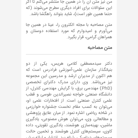
من نیز متن آن را در همین جا منتشر می‌کنم تا اگر
این سئوالات برای افراد دیگری مطرح می‌شوند (که
حتما همین طور است)، شاید بتواند راهگشا باشد.
متن مصاحبه با مجله الکترون را، عینا در همین جا
می‌آورم و امیدوارم که مورد استفاده دوستان و
همراهان گرامی، قرار بگیرد.
متن مصاحبه
دکتر سیدمصطفی کلامی هریس، یکی از دو
بنیانگذار سازمان علمی-آموزشی فرادرس است که
هم اکنون از مدیران ارشد و مدرسین این مجموعه
نیز می‌باشد. وی دارای مدرک دکترای تخصصی
(PhD) مهندسی برق، با گرایش مهندسی کنترل، از
دانشگاه صنعتی خواجه نصیرالدین طوسی و قطب
علمی کنترل صنعتی است. از افتخارات علمی او،
می‌توان به کسب مقام نخست جشنواره خوارزمی
در شاخه ریاضی اشاره نمود. از میان علایق پژوهشی
و مطالعاتی وی، می‌توان هوش مصنوعی، یادگیری
ماشین، بهینه‌سازی هوشمند، یادگیری تقویتی، داده
کاوی، سیستم‌های کنترل هوشمند و تخمین حالت
سیستم‌های دینامیکی را نام برد. انتشار و ارائه بیش