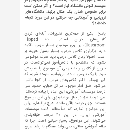
۴۰ سال طول می‌کشید. به نظر شما چه تغییراتی در
سیستم کنونی دانشگاه نیاز است؟ و اگر ممکن است
برای ملموس شدن یک مثال بزنید. دانشگاه‌های
اروپایی و آمریکایی چه حرکتی در این مورد انجام
داده‌اند؟
پاسخ: یکی از مهم‌ترین تغییرات، آینه‌ای کردن
کلاس‌های درس است. ایده Flipped
Classroom، بر روی موضوع بسیار مهمی تاکید
دارد. برگزاری کلاس درس، بسیار بسیار هزینه بر
است. اصولا زمان کلاس درس، باید صرف موضوعی
بشود که دانشجو یا دانش‌آموز نمی‌توانست در
بیرون از کلاس و به تنهایی آن موضوع را به پیش
ببرد. با یک بررسی ساده، می‌توانیم متوجه شویم که
غیر بهینگی اکثر کلاس‌های درس، از کجا ناشی
می‌شود. طبق آمار موجود، در کل جهان، حدود سی
درصد موسسات آموزشی، این ایده را پیاده کرده‌اند.
سی درصد نیز، در حال برنامه‌ریزی برای این موضوع
هستند. چهل درصد باقی مانده، هیچ برنامه‌ای برای
این موضوع ندارد، که متأسفانه اغلب موسسات
آموزشی ایران، در این ۴۰ درصد طبقه‌بندی
می‌شوند. این موضوع، بسیار حیاتی است. چرا که
نظام آموزشی سنتی، نمی‌تواند همگام با رشد سریع