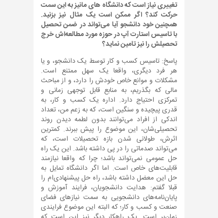
تغییری نیاز است که دانشگاه های مانیز به این سمت
حرکت کند؟ اگر ممکن است یک مثال نیز بزنید.
همچنین خود دانشجو آیا می‌تواند در ضمن تحصیل
با تاسیس استارت آپ در حوزه مورد مطالعه‌اش خرج
تحصیلش را نیز تامین نماید؟
پاسخ: تاسیس کسب و کار توسط یک دانشجو، و یا
هر فرد دیگری، واقعا یک سهل ممتنع است.
مشکلات و موانع خاص خودش را دارد، و از مباحث
مالی که بگذریم، به منابع قابل توجهی زمانی و
تمرکزی احتیاج دارد. اداره یک کسب و کار، به
قدری پیچیده و سنگین است، که به زعم من، تعداد
اندکی از افراد می‌توانند بدون لطمه دیدن روند
تحصیلی‌شان، این موضوع را پیش ببرند. کمترین
اثرش، طولانی شدن بازه تحصیلات است، که
می‌تواند صدماتی را در پی داشته باشد. این یک راه
حل عمومی نمی‌تواند باشد؛ چرا که واقعا نیازمند
قابلیت‌های خاص است. اما اگر دانشگاه تمایل به
حل این معضل داشته باشد، راه حل پیشنهادی‌ام را
قبلا گفتم: هدایت دانشجویان، فرایند آموزش و
پایان‌نامه‌های دانشجویی به سمت نیازهای فضای
صنعت و کسب و کار؛ که البته این موضوع فرایندی
زمان‌بر است. یک راهکار دیگر نیز این است که