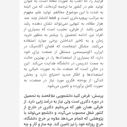
فرایند را، که اغلب به صورت مقاله است، به عنوان
تولید علم در کشور ما ترجمه کرده‌اند، که من البته
به شدت با این موضوع مخالفم. تولید علم، مفهوم
به مراتب پیچیده‌تری است و قطعا انتشار چند صد
هزار مقاله، به تنهایی نمی‌تواند نشان دهنده رشد
علمی باشد. از طرفی، عجیب است که بسیاری از
افراد نیز، ادامه تحصیل را بیشتر به منظور خرید
زمان و به تاخیر انداختن برخی موارد استفاده
می‌کنند. مشکل اینجاست که فضای آکادمیک در
ایران، اکوسیستمی مستقل از صنعت برای خود
دارد، که بسیاری از استعدادها را، در بهترین حالت
به سمت تدریس در دانشگاه هدایت می‌کند. این
در حالی است که صنعت ما، به صورت حیاتی به
استعدادها و افکار جدید احتیاج دارد و بخش
اندکی از بودجه فکری مورد نیاز در صنعت، به
صورت کامل برآورده و تامین می‌شود.
پرسش: فرض کنید دانشجویی علاقه‌مند به تحصیل
در دوره دکتری است ولی نیاز به درآمد زایی دارد. از
طرفی همان طور که می‌دانیم دکتری در خارج از
کشور شغل محسوب می‌گردد و دانشجو می‌تواند با
پژوهشی که انجام می‌دهد علاوه بر خرج دانشگاه،
خرج روزانه خود را نیز تامین کند. چه ساز و کار و چه