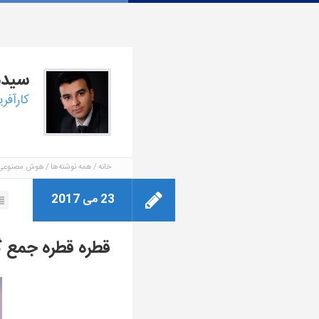
سید
کارآفر
خانه
همه نوشته‌ها
هوش مصنوعی
23 می 2017
قطره قطره جمع 