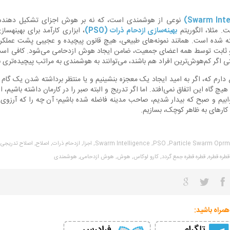
نوعی از هوشمندی است، که نه بر هوش اجزای تشکیل دهنده، 
 مثلا، الگوریتم
بهینه‌سازی ازدحام ذرات (PSO)
، ابزاری
 ثابت توسط همه اعضای جمعیت، ضامن ایجاد هوش ازدحامی می‌شود. کافی است
ی اگر کم‌هوش‌ترین افراد هم باشند، می‌توانند به هوشمندی به مراتب پیچیده‌تری ب
دارم که، اگر به امید ایجاد یک معجزه بنشینیم و یا منتظر برداشته شدن یک گام 
هیچ گاه این اتفاق نمی‌افتد. اما اگر تدریج و البته صبر را در کارمان داشته باشیم، 
ابیم و صبح که بیدار شدیم، صاحب مدینه فاضله شده باشیم؛ آن چه را که آرزوی 
ا کارهای به ظاهر کوچک، بسازیم.
Particle Swarm Oprmi
PSO,
Swarm Intelligence,
اجزا,
ازدحام ذرات,
اصلاح,
اصلاح تدریجی,
قطره قطره,
قطره قطره جمع گردد,
کارو لوکاس,
هوش,
هوش ازدحامی,
هوشمندی
همراه باشید: