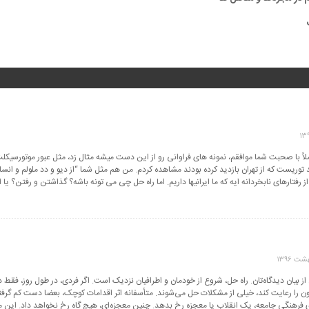
لاً با صحبت شما موافقم، نمونه های فراوانی رو از این دست میشه مثال زد، مثل عبور موتورسیکلت
توریست که از تهران بازدید کرده بودند مشاهده کردم. من هم مثل شما “از دیو و دد ملولم و انس
 رفتارهای نابخردانه ایه که ما ایرانیها داریم. اما راه حل چی می تونه باشه؟ گذاشتن و رفتن؟ یا 
از بیان دیدگاه‌تان. راه حل، شروع از خودمان و اطرافیان نزدیک است. اگر فردی، در طول روز، فق
ون را رعایت کند، خیلی از مشکلات حل می‌شوند. متأسفانه اثر اقدامات کوچک، بعضا دست کم گرفته
 فرهنگی جامعه، یک انقلاب یا معجزه رخ بدهد. چنین معجزه‌ای، هیچ گاه رخ نخواهد داد. این موا