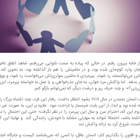
ز خانه بیرون رفتم. در حالی که پیاده به سمت نانوایی می‌رفتم، شاهد اتفاق ناخو
، وارد کوچه‌ای شده بود، و در ماشینش را هم باز گذاشته بود؛ به نحوی که،
ختی می‌توانستند رد شوند. پیرمردی با ماشین سواری‌اش می‌خواست رد شود، و بوق 
ور بدهد. اما واکنش مرد جوان، به جای عذرخواهی و یا عمل به خواسته پیرمرد، ای
ی‌زنی؟»؛ و چند حرف ریز و درشت دیگر، که نمی‌توانم بازگو کنم.
این واکنشی نیست که از یک انسان متمدن در سال ۲۰۱۷ بشود انتظار داشت. رفتار این فرد، چن
ه شده بود و ابدا، از این بابت شرمسار یا ناراحت نبود. علاوه بر این، به صورت غیر
دوم این که، احترام سن و سال این پیرمرد را در نظر نگرفت؛ حتی این احتمال را 
ه باشد، احتمالا نتواند به مهارتی مشابه با خودش، رانندگی کند. و نهایتا این ک
 شروع کرد به ارائه واکنش تند.
ق و قانون را بگذاریم کنار؛ انسان عاقل، با کسی که نمی‌شناسد کیست و جایگاه 