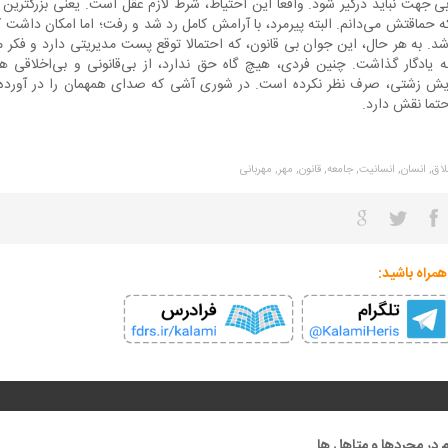
ی جهت نباید درگیر شود. واقعا این احتیاط، شرط لازم عقل است. یعنی بزرگترین 
لکه حماقتش می‌دانم. البته پیرمرد، با آرامش کامل رد شد و رفت؛ اما امکان داشت ک
شد. به هر حال، این جوان بی قانون، که احتمالا توقع پست مدیریتی دارد و فکر 
ه یادگار گذاشت. چنین فردی، هیچ گاه حق ندارد، از بی‌قانونی و بی‌اخلاقی 
کوچک‌ترین فرصتی برای نمایش زشتی، صرف نظر 
تما نقش دارد.
لاق,
انسان,
انسانیت,
جامعه,
قانون,
مهر,
مهربانی
همراه باشید:
 در مجردها و متاهل ها