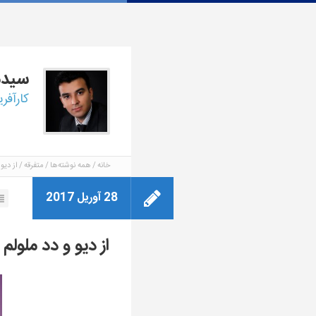
سید
کارآفر
خانه
همه نوشته‌ها
متفرقه
از دیو
28 آوریل 2017
از دیو و دد ملول