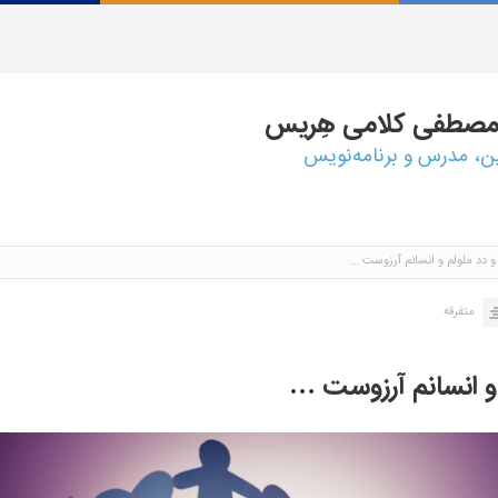
مصطفی
کلامی هِریس
ین، مدرس و برنامه‌نویس
 و دد ملولم و انسانم آرزوست …
متفرقه
م و انسانم آرزوست …