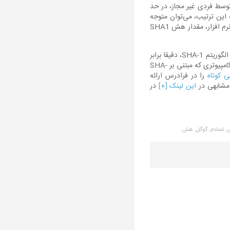
توسط فردی غیر مجاز، در حد
 این ترتیب، می‌توان متوجه
شد که این فایل، با نسخه اصلی متفاوت است. به همین دلیل است که برخی ناشرین دیجیتال و تولید کنندگان نرم افزار، مقدار هش SHA1
حال مشخص شده است که با یک کامپیوتر تقریبا معمولی، می‌توان دو فایل ایجاد کرد که مقدار هش آن‌ها در الگوریتم SHA-1، دقیقا برابر
است. به این ترتیب، هکرها و برنامه‌های مخرب، این امکان را دارند که انواع سوء استفاده‌ها را در سیستم‌های کامپیوتری که مبتنی بر SHA-
 کوتاه
را در فرادرس ارائه
 مشابهی در
این لینک [+]
در
,
تصادم,
گوگل,
هش