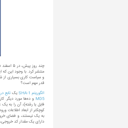
چند روز پیش، در ۵ اسفند ۱۳۹۵، تیم امنیتی گوگل خبر یافت شدن اولین نمونه از تصادم (Collision) در
منتشر کرد. با وجود این که 
و سیاست کاری بسیاری از شرک
قدر مهم است؟
الگوریتم SHA-1
یک
تابع در
MD5
و ده‌ها مورد دیگر. کا
کوچکتر از ابعاد اطلاعات ورو
به یک نیستند، و فضای خروج
دارای یک مقدار کد خروجی، موسوم به ash