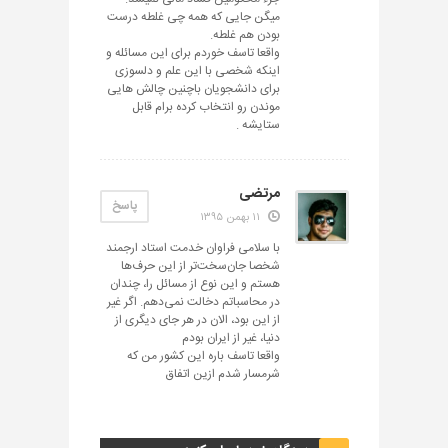
میگن جایی که همه چی غلطه درست
بودن هم غلطه.
واقعا تاسف خوردم برای این مسائله و
اینکه شخصی با این علم و دلسوزی
برای دانشجویان باچنین چالش هایی
موندن رو انتخاب کرده برام قابل
ستایشه .
مرتضی
پاسخ
۱۱ بهمن ۱۳۹۵
با سلامی فراوان خدمت استاد ارجمند
شخصا جان‌سخت‌تر از این حرف‌ها
هستم و این نوع از مسائل را، چندان
در محاسباتم دخالت نمی‌دهم. اگر غیر
از این بود، الان در هر جای دیگری از
دنیا، غیر از ایران بودم
واقعا تاسف باره این کشور من که
شرمسار شدم ازین اتفاق