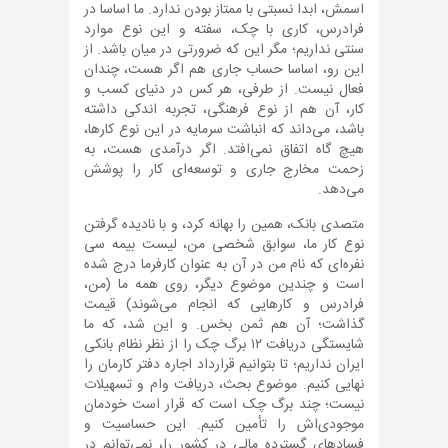
اسمش، ابدا نسبتی با ممتاز بودن ندارد. ما اساسا در
فرادرس، کاری با چک، سفته و این نوع موارد
سنتی نداریم؛ مگر این که ضرورتی در میان باشد. از
این رو، اساسا حساب جاری هم اگر هست، چندان
فعال نیست. از طرفی، هر کس در دنیای کسب و
کار، آن هم از نوع فرهنگی، تجربه اندکی داشته
باشد، می‌داند که انباشت سرمایه در این نوع کارها،
هیچ گاه اتفاق نمی‌افتد. اگر درآمدی هست، به
زحمت مخارج جاری و توسعه‌ای کار را پوشش
می‌دهد.
متصدی بانک، همین را بهانه کرد، و با نادیده گرفتن
نوع کار ما، سوابق شخصی من، لیست بیمه سی
نفره‌ای که نام من در آن به عنوان کارفرما درج شده
است و چندین موضوع دیگر، روی همه ما (من،
فرادرس و کارهایی که انجام می‌شوند) قیمت
گذاشت؛ آن هم ثمن بخس. و این شد، که ما
شایستگی دریافت ۱۲ برگ چک را از نظر نظام بانکی
ایران نداریم؛ تا بتوانیم قرارداد اجاره دفتر کارمان را
نهایی کنیم. موضوع بحث، دریافت وام و تسهیلات
نیست؛ چند برگ چک است که قرار است خودمان
موجودی‌اش را تأمین کنیم. این حساسیت و
فسادهای گسترده مالی در کشور را، نمی‌توانم در