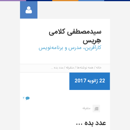
سیدمصطفی
کلامی
هِریس
کارآفرین، مدرس و برنامه‌نویس
خانه
همه نوشته‌ها
متفرقه
عدد بده …
22 ژانویه 2017
۲
متفرقه
عدد بده …