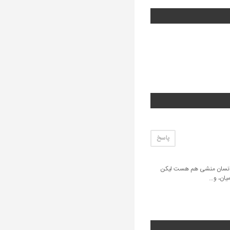
پاسخ
 و انسان منشی هم هست لیکن
یان، و…