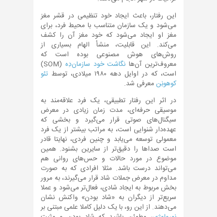
این رفتار، باعث ایجاد خود تنظیمی در قشر مغز
می‌شود و یک سازمان متناسب با محیط فرد، برای
مغز او ایجاد می‌شود که خود مغز آن را کشف
می‌کند. این قابلیت، منشأ الهام بسیاری از
روش‌های هوش مصنوعی بوده است که
معروف‌ترین آن‌ها
نگاشت خود سازمان‌دِه
(SOM)
است، که در اوایل دهه ۱۹۸۰ میلادی، توسط
تئو
کوهونِن
معرفی شد.
در اثر این رفتار تطبیقی، یک فرد علاقه‌مند به
موسیقی حرفه‌ای، مدت زمان زیادی در معرض
سیگنال‌های صوتی قرار می‌گیرد و بخشی که
عهده‌دار شنوایی است، به مراتب بیشتر از یک فرد
معمولی توسعه می‌یابد و چنین فردی، نهایتا قادر
است صداها را دقیق‌تر از سایرین بشنود. همین
موضوع در مورد حالات و حس‌های روانی هم
می‌تواند درست باشد. مثلا افرادی که به صورت
مداوم در معرض جملات شاد قرار می‌گیرند، به مرور
بخش مربوط به ایجاد شادی، فعال‌تر می‌شود و عملا
سریع‌تر از دیگران به «شاد بودن» واکنش نشان
می‌دهند. از این رو، با یک دلیل کاملا علمی مبتنی بر
نورولوژی
، مطمئن باشید که شاد بودن و مثبت