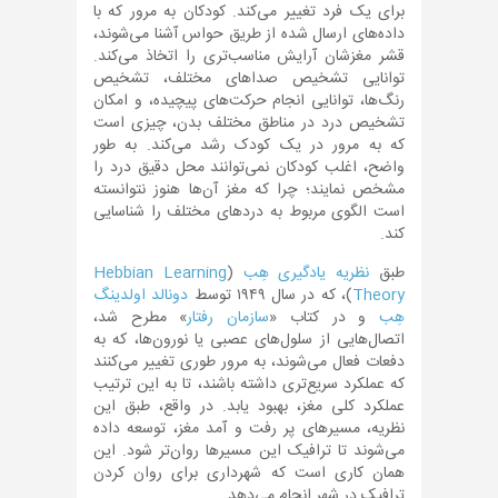
برای یک فرد تغییر می‌کند. کودکان به مرور که با
داده‌های ارسال شده از طریق حواس آشنا می‌شوند،
قشر مغزشان آرایش مناسب‌تری را اتخاذ می‌کند.
توانایی تشخیص صدا‌های مختلف، تشخیص
رنگ‌ها، توانایی انجام حرکت‌های پیچیده، و امکان
تشخیص درد در مناطق مختلف بدن، چیزی است
که به مرور در یک کودک رشد می‌کند. به طور
واضح، اغلب کودکان نمی‌توانند محل دقیق درد را
مشخص نمایند؛ چرا که مغز آن‌ها هنوز نتوانسته
است الگوی مربوط به دردهای مختلف را شناسایی
کند.
طبق
نظریه یادگیری هِب
(
Hebbian Learning
Theory
)، که در سال ۱۹۴۹ توسط
دونالد اولدینگ
هِب
و در کتاب «
سازمان رفتار
» مطرح شد،
اتصال‌هایی از سلول‌های عصبی یا نورون‌ها، که به
دفعات فعال می‌شوند، به مرور طوری تغییر می‌کنند
که عملکرد سریع‌تری داشته باشند، تا به این ترتیب
عملکرد کلی مغز، بهبود یابد. در واقع، طبق این
نظریه، مسیرهای پر رفت و آمد مغز، توسعه داده
می‌شوند تا ترافیک این مسیر‌ها روان‌تر شود. این
همان کاری است که شهرداری برای روان کردن
ترافیک در شهر انجام می‌دهد.