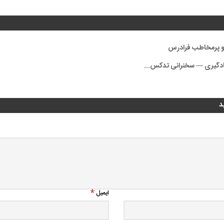
 و پرمخاطب فرادرس
یادگیری — سخنرانی تدکس...
د
ایمیل