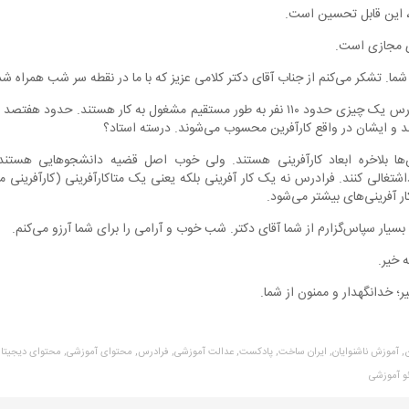
 این قابل تحسین است.
 مجازی است.
ا. تشکر می‌کنم از جناب آقای دکتر کلامی عزیز که با ما در نقطه سر شب همراه شد
مجری دوم: در مجموعه فرادرس یک چیزی حدود ۱۱۰ نفر به طور مستقیم مشغول به کار هستن
 و ایشان در واقع کارآفرین محسوب می‌شوند. درسته استاد؟
ها بلاخره ابعاد کارآفرینی هستند. ولی خوب اصل قضیه دانشجوهایی هستند
اشتغالی کنند. فرادرس نه یک کار آفرینی بلکه یعنی یک متاکارآفرینی (کارآفرینی من
ار آفرینی‌های بیشتر می‌شود.
یار سپاس‌گزارم از شما آقای دکتر. شب خوب و آرامی را برای شما آرزو می‌کنم.
 خیر.
 خدانگهدار و ممنون از شما.
,
آموزش ناشنوایان,
ایران ساخت,
پادکست,
عدالت آموزشی,
فرادرس,
محتوای آموزشی,
محتوای دیجیتال
و آموزشی