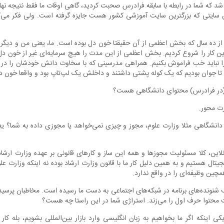
که شما در رابطه با سابقه فرادرس صحبت کردید، گاهی اوقات ما فقط نتیجه نهایی 
ن سایتی که بزرگترین سایت آموزشی کشور هست جایزه گرفته است. ولی فکر می‌کنم
 ده سال که بخش اعظمی از آن حقیقتا خون دل بوده است. ما، یعنی من و دیگر بن
ن کار را شروع کردیم. بخش اعظمی از این مدت را هیچ سرمایه‌ای غیر از خون دل ن
را نباید خب فراموش بکنیم. همراهی مدرسینی که با سخاوت دانش خودشان را در اخ
دو تا جوان بودیم که یک کوله پشتی داشتند و داخلش یک لپ‌تاپ بود و واقعا خون د
(در فرادرس) محتوای دانشگاهی هست؟
ت محور.
انشگاهی مثلا وزارت علوم، مجوز و چیزی نمی‌خواهد یا مجوزی داده به شما؟ 
این، کلا مسئولیت مجوزها و همه این ساز و کارهای قانونی بر عهده وزارت ارشا
یجیتال هستیم و به همین دلیل کار ما با قانون وزارت ارشاد بوده نه اینکه وزارت
چین وظیفه‌ای را در واقع ندارد.
نونده‌های برنامه در شبکه‌های اجتماعی به دست ما رسیده است. مخاطبان پرسیده‌
 محتوا حرف اول را می‌زند. استراژی شما در این راستا چه هست؟
اینکه اگر ما بخواهیم به زبان انگلیسی وارد بازار بین‌المللی بشویم، بله کا