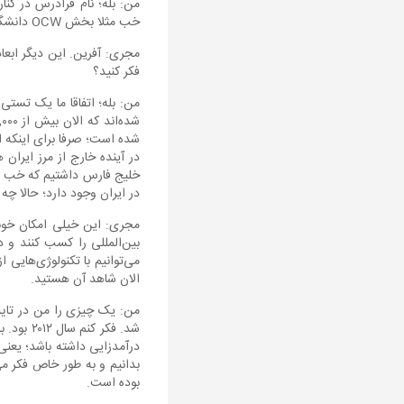
خب مثلا بخش OCW دانشگاه MIT قرار دارد. من فکر می‌کنم دیگر ابعاد ملی گرفته به خودش.
مجری: آفرین. این دیگر ابعا
فکر کنید؟
من: بله؛ اتفاقا ما یک تستی
شده است؛ صرفا برای اینکه ارز
خلیج فارس داشتیم که خب از
در ایران وجود دارد؛ حالا چه
مجری: این خیلی امکان خوبی 
بین‌المللی را کسب کنند و د
می‌توانیم با تکنولوژی‌هایی 
الان شاهد آن هستید.
من: یک چیزی را من در تایید
شد. فکر
درآمدزایی داشته باشد؛ یعنی
بدانیم و به طور خاص فکر م
بوده است.