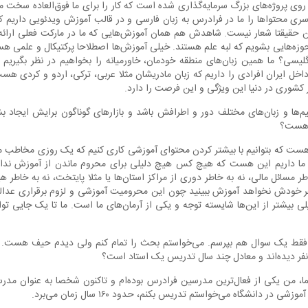
ی پروژه‌های بزرگ سرمایه‌گذاری شده است که کار را برای ما فوق‌العاده سخت می
 سری محتواها را ما در فرادرس به زبان فارسی و در قالب آموزش ویدئویی داریم 
 حقیقتا شعار نیست. شاهدش هم همان آموزش‌هایی که ما در مارکت فعلی ارائه کر
زه‌هایی بشویم که لبه علم هستند. خیلی آموزش‌ها اصطلاحا پرکتیکال و علمی هس
انگلیسی؟ ما همین زبان‌های منطقه خودمان، خاورمیانه را بخواهیم در نظر بگیر
اخل ایران افرادی را داریم که زبان مادریشان مثلا عربی، ترکی، اردو و کردی ه
کشوری در دنیا این ویژگی و این فرصت را دارد.
یم‌ها و زبان‌های مختلف دور و اطرافش باشد و بازارهای گوناگون برایش ایجاد 
ه هست؟
هست که بتوانیم با بیشتر کردن محتوای آموزشی کاری کنیم که یک روزی مخاطب ما
 ما داریم این هست که هیچ کس هیچ دلیلی برای محروم ماندن از آموزش نداش
ر مسائل مالی، نه به خاطر دوری از مراکز استان‌ها یا مثلا پایتخت، نه به خاطر 
فر خودش نخواهد آموزش ببینید چون این محرومیت آموزشی و لزوم برقراری عدا
 بیشتر از این‌ها شایسته توجه و یکی از آرمان‌های ما است. ما تا یک جایی توان
 فقط یک سوال هم بپرسم. می‌خواستم بحث را تمام کنم ولی دیدم حیف هست. خو
ر دیده‌اند و معادل چند سال تدریس یک استاد است؟
شی در دانشگاه می‌خواستم تدریس بکنم، حدود ۱۶۰ سال زمان می‌برد.