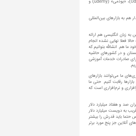
من: بله؛ نام فرادرس در کنار اسامی خیلی بزرگی که می‌شناسید، «کورسرا» (Coursera)، «یوداسیتی» (Udacity)، «یودمی» (udemy) و
 هم به بازارهای بین‌المللی
 به زبان انگلیسی هم ارائه
با کد نِیمی که حالا فعلا نهایی نشده انجام
د ما هم. انشالله بتوانیم که
۸,۰۰ نفر دانشجو در همین کشور افغانستان و در کشورهای حاشیه
 برای صادرات خدمات آموزشی
یم.
های ما می‌توانند بازارهای
ازارها رقابت کنیم. حتی ما
افزاری و نرم‌افزاری است که
ن صد و هفتاد میلیارد دلار
نست قریب به دویست میلیارد دلار
ص حتما باید قدرش را بیشتر
 آنلاین جز پنج مورد برتر