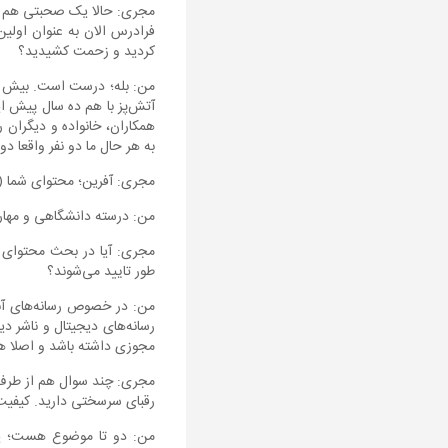
مجری: حالا یک صحبتی هم شد 
فرادرس الان به عنوان اولی
کردید و زحمت کشیدید؟
من: بله؛ درست است. بیش از
آتش‌پز با هم ده سال پیش ای
همکاران، خانواده و دیگران 
به هر حال ما دو نفر واقعا 
مجری: آفرین؛ محتوای شما 
من: درسته دانشگاهی و مهار
مجری: آیا در بحث محتوای د
طور تایید می‌شوند؟
من: در خصوص رسانه‌های آنل
رسانه‌های دیجیتال و ناشر د
مجوزی داشته باشد و اصلا هم
مجری: چند سوال هم از طرف ش
رقبای سرسختی دارید. کیفیت
من: دو تا موضوع هست؛ یکی 