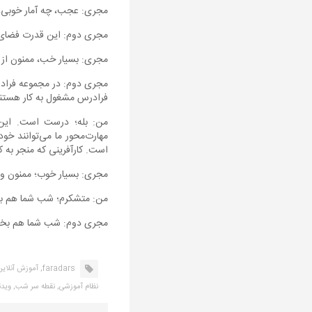
مجری: عجب، چه آمار خوبی،
مجری دوم: این قدرت فضای
مجری: بسیار خب، ممنون از شم
فرادرس مشغول به کار هستند
من: بله؛ درست است. این‌
مهارت‌محور ما می‌توانند خود
است. کارآفرینی که منجر به ک
مجری: بسیار خوب؛ ممنون و بس
من: متشکرم؛ شب شما هم به
مجری دوم: شب شما هم بخیر؛
faradars,
آموزش آنلاین
نظام آموزشی,
نقطه سر شب,
ویدئ