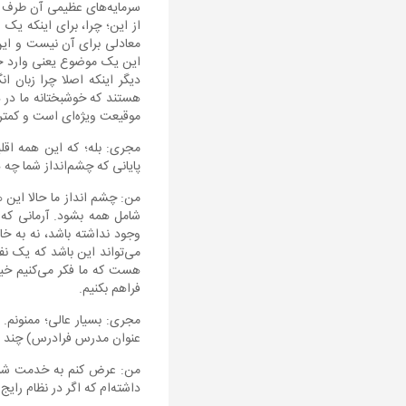
سرمایه‌های عظیمی آن طرف رو
از این؛ چرا، برای اینکه یک
معادلی برای آن نیست و این
این یک موضوع یعنی وارد حو
دیگر اینکه اصلا چرا زبان 
هستند که خوشبختانه ما در د
موقیعت ویژه‌ای است و کمتر 
مجری: بله؛ که این همه اقل
پایانی که چشم‌انداز شما چ
من: چشم انداز ما حالا این 
شامل همه بشود. آرمانی که
وجود نداشته باشد، نه به خاط
می‌تواند این باشد که یک ن
هست که ما فکر می‌کنیم خیلی
فراهم بکنیم.
مجری: بسیار عالی؛ ممنونم.
عنوان مدرس فرادرس) چند نف
داشته‌ام که اگر در نظام رایج آموز