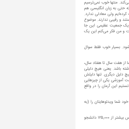
‌کند. منتها خوب نمی‌ترسیم
که حتی به زبان انگلیسی هم
ده‌ایم ولی معادلی ندارد.
تند و رقیبی ندارند. موضوع
یم یک جمعیت عظیمی این جا
ست و من فکر می‌کنم این یک
بشود. بسیار خوب فقط سوال
 از هفت سال تا هفتاد سال،
ته باشد. یعنی هیچ دلیلی
هیچ دلیل دیگری. تنها دلیلش
لت آموزشی یکی از چیزهایی
ستیم این آرمان را در واقع
د شما ویدئوهایتان را (به
من: عرض کنم به خدمت شما، من یکی از فعال‌ترین مدرسین فرادرس بوده‌ام و تاکنون شخصا به عنوان مدرس بیشتر از ۱۲۵,۰۰۰ دانشجو