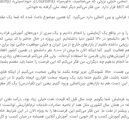
د فراملی و بین المللی دارد می‌گیرد. آیا همین موضوع باعث شده که شما یک مقدار
 را و در واقع یک آزمایشی را انجام دادیم و یک سری از دوره‌های آموزشی فرادرس
شده‌اند که الان بیش از ۹,۰۰۰ نفر دانشجو در ۱۳۰ کشور دنیا داشته‌ایم. این پروژه در حال حاضر 
یابی داشته باشیم از بازارهای خارج از مرز ایران و خیلی موفقیت جالبی بود برای خو
در آینده خارج از مرز ایران هم فعالیت کنیم. کما اینکه الان ما بیش از ۰
 آموزش‌های زبان فارسی ما استفاده کرده‌اند. ولی فکر می‌کنم فرصت‌های زیادی
 ما انجام بدهیم چه دیگران، من فکر می‌کنم که این فرصت را حتما باید مغتنم بشمار
هست. حالا شنوندگان عزیز توجه بکنند ما وقتی صحبت می‌کنیم از اینکه فناوری‌
اشته باشند، فکر نکنیم حتما باید یک وسیله سخت افزاری ایجاد بکنیم تا در این ب
از این دست هم به بازارهای بین‌المللی ورود کنیم. یعنی این (فرادرس) یک کار مغز‌
 فرمایش شما بگویم. چند سال قبل که قیمت نفت خیلی زیاد بود، درآمد نفتی ایرا
 کنم سال ۲۰۱۲ بود. بله؛ در همان سال کشوری مثل هند از ناحیه صادرات خدمات نرم‌افزاریش توا
 بیشتر از نفت ما. من فکر می‌کنم این فرصت‌ها را به ویژه الان در این شرایط خا
ی‌کنم آموزش کسب و کار خوبی است. آموزش آنلاین همیشه در میان کسب و کارهای