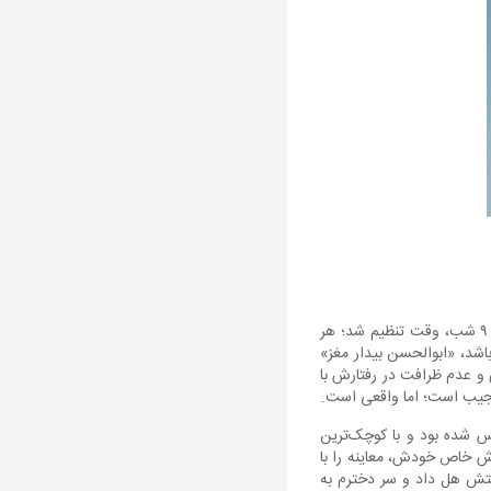
دختری یک ساله دارم که امروز حالش چندان مساعد نبود. از پزشکی وقت گرفتیم تا معاینه شود. برای ساعت ۹ شب، وقت تنظیم شد؛ هر
 این پزشک، که به نظر می‌رسد بالای ۷۰ سال سن داشته باشد، «ابوالحسن بیدار مغز»
 و عدم ظرافت در رفتارش با
عجیب است؛ اما واقعی است.
س شده بود و با کوچک‌ترین
وش خاص خودش، معاینه را با
ستش هل داد و سر دخترم به