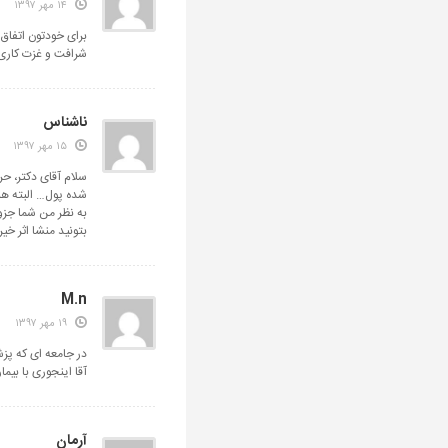
۱۴ مهر ۱۳۹۷
برای خودتون اتفاق 
شرافت و غزت کاری 
ناشناس
۱۵ مهر ۱۳۹۷
سلام آقای دکتر، ح
شده پول… البته هن
به نظر من شما جزو
بتونید منشا اثر خیر
M.n
۱۹ مهر ۱۳۹۷
در جامعه ای که پز
آقا اینجوری با بیما
آرمان