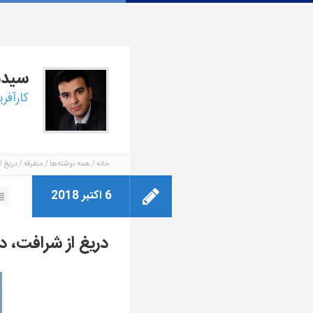
سید
کارآفر
خانه
همه نوشته‌ها
متفرقه
دریغ ا
6 اکتبر 2018
دریغ از شرافت، در