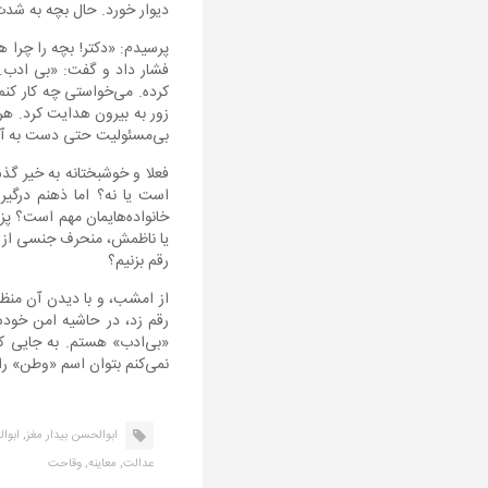
دیوار خورد. حال بچه به شد
پرسیدم: «دکتر! بچه را چرا 
فشار داد و گفت: «بی ادب. 
کرده. می‌خواستی چه کار کنم؟
زور به بیرون هدایت کرد. هر
بی‌مسئولیت حتی دست به آنها
فعلا و خوشبختانه به خیر گذش
است یا نه؟ اما ذهنم درگی
خانواده‌هایمان مهم است؟ پز
یا ناظمش، منحرف جنسی از آب
رقم بزنیم؟
از امشب، و با دیدن آن منظ
رقم زد، در حاشیه امن خودش
«بی‌ادب» هستم. به جایی که
نمی‌کنم بتوان اسم «وطن» را 
ابوالحسن بیدار مغز,
ابوا
عدالت,
معاینه,
وقاحت