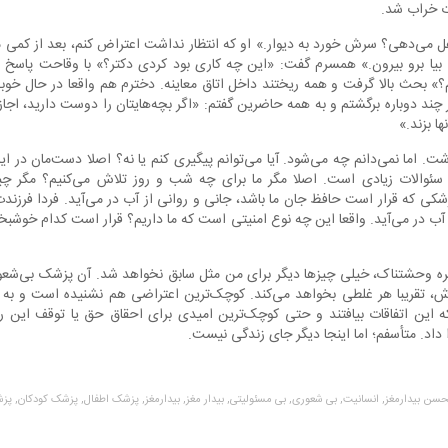
ت خراب شد.
هل می‌دهی؟ سرش خورد به دیوار.» او که انتظار نداشت اعتراض کنم، بعد از کمی 
بیا برو بیرون.» همسرم گفت: «این چه کاری بود کردی دکتر؟» با وقاحت پاسخ 
» بحث بالا گرفت و همه ریختند داخل اتاق معاینه. دخترم هم واقعا در حال خوبی ن
 چند دوباره برگشتم و به همه حاضرین گفتم: «اگر بچه‌هایتان را دوست دارید، اجا
 بزند.»
ت. اما نمی‌دانم چه می‌شود. آیا می‌توانم پیگیری کنم یا نه؟ اصلا دست‌مان در ا
ر سئوالات زیادی است. اصلا مگر ما برای چه شب و روز تلاش می‌کنیم؟ مگر چ
شکی که قرار است حافظ جان ما باشد، جانی و روانی از آب در می‌آید. فردا فرزند
 در می‌آید. واقعا این چه نوع امنیتی است که ما داریم؟ قرار است کدام خوشبختی 
ره وحشتناک، خیلی چیزها دیگر برای من مثل سابق نخواهد شد. آن پزشک بی‌شعوری
، تقریبا هر غلطی بخواهد می‌کند. کوچک‌ترین اعتراضی هم نشنیده است و به 
 این اتفاقات بیافتند و حتی کوچک‌ترین امیدی برای احقاق حق یا توقف این رو
داد. متأسفم؛ اما اینجا دیگر جای زندگی نیست.
لحسن بیدارمغز,
انسانیت,
بی شعوری,
بی مسئولیتی,
بیدار مغز,
بیدارمغز,
پزشک اطفال,
پزشک کودکان,
پزش