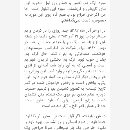
مورد ارگ بم، تعمیر و «مثل روز اول شدن» این
بنای تاریخی و ارزشمند، سوژه این تبلیغ است. اما
من اگر جای طراح بودم، هیچ گاه روی این مورد به
خصوص، دست نمی‌گذاشتم.
در اواخر آذر ماه ۱۳۸۲، چند روزی را در کرمان و بم
مسافر بودم. روز ۲۱ آذر ۱۳۸۲، یعنی دقیقا دو هفته
قبل از زلزله بم، ارگ بم را دیدم. ده سال بعد، در
بهمن ۱۳۹۲، برای شرکت در کنفرانس سیستم‌های
هوشمند، مسافرتی به بم داشتم. حال ارگ بم،
چندان خوب نبود. ارگ بم، بخشی از بدن شهر بم
است و آسیبی که به آن وارد شد، آینه‌ای از اثری
است که به زندگی مردم بم وارد آمد. این ویرانی، با
خرابی‌های دیگر آثار باستانی ما، کاملا فرق دارد. این
یکی، واقعی است و زخمی فراموش شده در گذر
تاریخ نیست. به تصویر کشیدن بم، و ترسیم حسرت
دوباره سالم دیدن بم روی یک تبلت، مثل کشیدن
دست یا پای فرضی، برای یک فرد معلول است.
حداقل همان قدر تلخ و آزار دهنده است.
دانش تبلیغات، اگر قرار است بر انسان اثر بگذارد،
حتما باید از علوم انسانی و روانشناسی بهره لازم را
بگیرد. طراحی یک بنر تبلیغاتی، صرفا طراحی یک