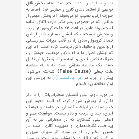
به او به ارث رسیده است. صد البته، بخش قابل
توجهی از استعدادهای کاری و مهارتی فرد، اساسا به
صورت ارثی، نصیب او می‌شوند. اما بخش مهمی از
وراثتی که در خصوص پسر دکتر عارف اتفاق افتاده
است، روند عادی دریافت ۲۳ جفت کروموزوم از پدر
و مادرش نیست؛ بلکه ایشان بسیار بیشتر از این
تعداد کروموزم مادی را، در قالب میراث غیر زیستی
از والدین و خانواده‌اش دریافت کرده است. اما این
که ایشان اصرار دارد که دلایل موفقیت خودش را،
صرفا به تلاش فردی و البته میراث ژنتیکی‌اش تقلیل
دهد، یک مغالطه منطقی است که با نام مغالطه
علت جعلی (False Cause)
شناخته می‌شود.
پیش از این، در
این پادکست [+]
به بررسی این
نوع مغالطه پرداخته‌ام.
در مورد دوم، لیلی گلستان سخنرانی‌اش را با ذکر
نکاتی از پدرش شروع کرد، که البته وجود این
خصوصیات در ابراهیم گلستان، در جامعه و فرهنگ
ایران، چندان غریب و نادر نیست. موفقیت مهم و
اصلی لیلی گلستان، که در سخنرانی نیز به آن
پرداخت، نگارخانه‌داری و مدیریت گالری است. در
همین سخنرانی، او در مورد آثار سهراب سپهری
می‌گوید که از قبل در خانه‌شان بوده است؛ در مورد