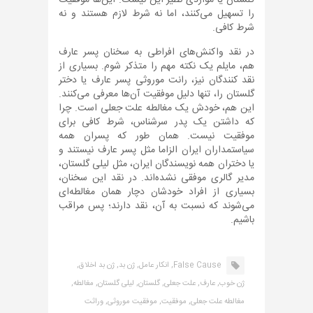
گلستان یا مواردی نظیر این نیست. این‌ها موفقیت
را تسهیل می‌کنند، اما نه شرط لازم هستند و نه
شرط کافی.
در نقد واکنش‌های افراطی به سخنان پسر عارف
هم، مایلم یک نکته مهم را متذکر شوم. بسیاری از
نقد کنندگان نیز، رانت موروثی پسر عارف یا دختر
گلستان را، تنها دلیل موفقیت آن‌ها معرفی می‌کنند.
این هم، خودش یک مغالطه علت جعلی است. چرا
که داشتن یک پدر سرشناس، شرط کافی برای
موفقیت نیست. همان طور که پسران همه
سیاستمداران ایران الزاما مثل پسر عارف نیستند و
یا دختران همه نویسندگان ایران، مثل لیلی گلستان،
مدیر گالری موفقی نشده‌اند. در نقد این سخنان،
بسیاری از افراد خودشان دچار همان مغالطه‌ای
می‌شوند که نسبت به آن، نقد دارند؛ پس مراقب
باشیم.
False Cause,
انکار عامل,
ژن بد,
ژن بد اخلاق,
ژن خوب,
عارف,
علت جعلی,
گلستان,
لیلی گلستان,
مغالطه,
مغالطه علت جعلی,
موفقیت,
موفقیت موروثی,
وراثت