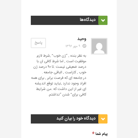
دیدگاه‌ها
وحید
پاسخ
۹ مهر ۱۳۹۶
به نظر بنده , “ژن خوب” ,شرط لازم
موفقیت است , اما شرط کافی ان با
درصد ضعیفی نیست .تا ۹۰ درصد ژن
خوب , کاراست , الباقی جامعه .
در جامعه ای که فرصت برابر , برای همه
افراد وجود ندارد ,نباید توقع اندیشه
ای غیر از این داشت که .من شرایط
کافی برای” شدن “نداشتم.
دیدگاه خود را بیان کنید
پیام شما