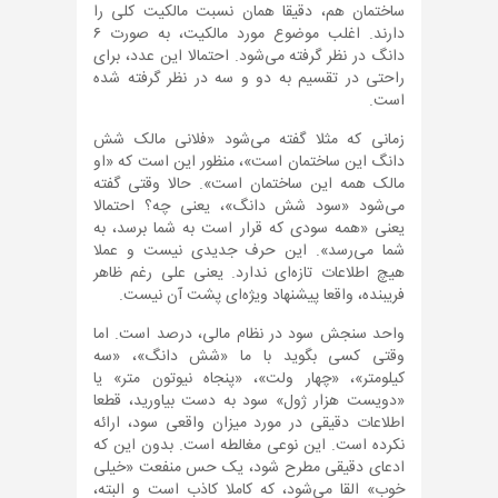
ساختمان هم، دقیقا همان نسبت مالکیت کلی را
دارند. اغلب موضوع مورد مالکیت، به صورت ۶
دانگ در نظر گرفته می‌شود. احتمالا این عدد، برای
راحتی در تقسیم به دو و سه در نظر گرفته شده
است.
زمانی که مثلا گفته می‌شود «فلانی مالک شش
دانگ این ساختمان است»، منظور این است که «او
مالک همه این ساختمان است». حالا وقتی گفته
می‌شود «سود شش دانگ»، یعنی چه؟ احتمالا
یعنی «همه سودی که قرار است به شما برسد، به
شما می‌رسد». این حرف جدیدی نیست و عملا
هیچ اطلاعات تازه‎‌ای ندارد. یعنی علی رغم ظاهر
فریبنده، واقعا پیشنهاد ویژه‌ای پشت آن نیست.
واحد سنجش سود در نظام مالی، درصد است. اما
وقتی کسی بگوید با ما «شش دانگ»، «سه
کیلومتر»، «چهار ولت»، «پنجاه نیوتون متر» یا
«دویست هزار ژول» سود به دست بیاورید، قطعا
اطلاعات دقیقی در مورد میزان واقعی سود، ارائه
نکرده است. این نوعی مغالطه است. بدون این که
ادعای دقیقی مطرح شود، یک حس منفعت «خیلی
خوب» القا می‌شود، که کاملا کاذب است و البته،